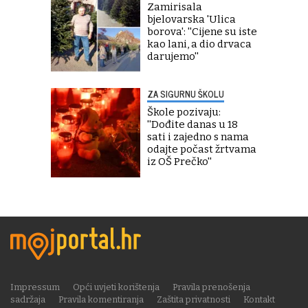
Zamirisala
bjelovarska 'Ulica
borova': ''Cijene su iste
kao lani, a dio drvaca
darujemo''
ZA SIGURNU ŠKOLU
Škole pozivaju:
''Dođite danas u 18
sati i zajedno s nama
odajte počast žrtvama
iz OŠ Prečko''
Impressum
Opći uvjeti korištenja
Pravila prenošenja
sadržaja
Pravila komentiranja
Zaštita privatnosti
Kontakt