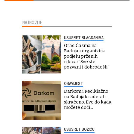
NAJNOVIJE
USUSRET BLAGDANIMA
Grad Čazma na
Badnjak organizira
podjelu prženih
ribica: ''Sve ste
pozvani i dobrodošli''
OBAVIJEST
Darkom i Reciklažno
na Badnjak rade, ali
skraćeno. Evo do kada
možete doći...
USUSRET BOŽIĆU