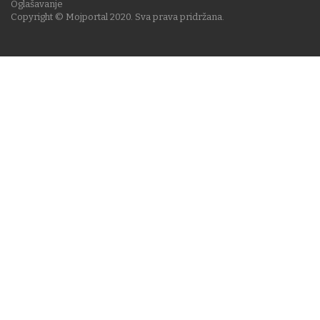
Oglašavanje
Copyright © Mojportal 2020. Sva prava pridržana.