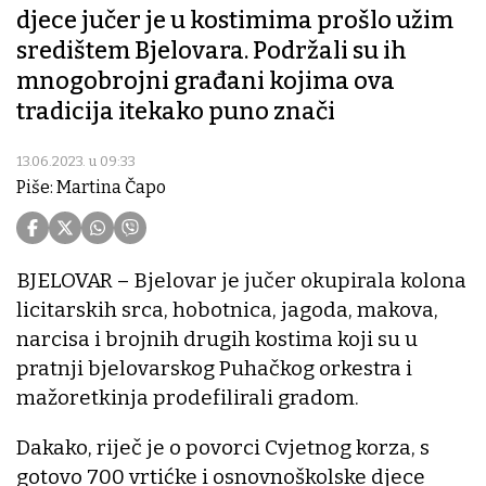
djece jučer je u kostimima prošlo užim
središtem Bjelovara. Podržali su ih
mnogobrojni građani kojima ova
tradicija itekako puno znači
13.06.2023. u 09:33
Piše: Martina Čapo
BJELOVAR – Bjelovar je jučer okupirala kolona
licitarskih srca, hobotnica, jagoda, makova,
narcisa i brojnih drugih kostima koji su u
pratnji bjelovarskog Puhačkog orkestra i
mažoretkinja prodefilirali gradom.
Dakako, riječ je o povorci Cvjetnog korza, s
gotovo 700 vrtićke i osnovnoškolske djece