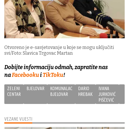
Otvoreno je e-savjetovanje u koje se mogu uključiti
svi/Foto: Slavica Trgovac Martan
Dobijte informaciju odmah, zapratite nas
na
Facebooku
i
TikToku
!
ZELENI
BJELOVAR
KOMUNALAC
DARIO
IVANA
CENTAR
BJELOVAR
HREBAK
JURKOVIĆ
PIŠČEVIĆ
VEZANE VIJESTI