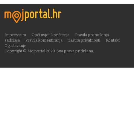
Impressum
Opći uvjeti korištenja
Pravila prenošenja
sadržaja
Pravila komentiranja
Zaštita privatnosti
Kontakt
Oglašavanje
Copyright © Mojportal 2020. Sva prava pridržana.