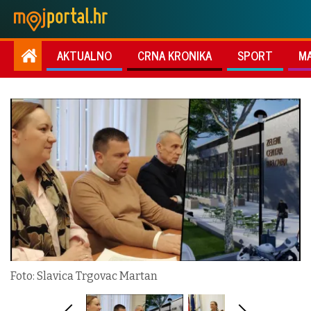
AKTUALNO
CRNA KRONIKA
SPORT
M
Foto: Slavica Trgovac Martan