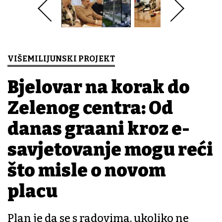
VIŠEMILIJUNSKI PROJEKT
Bjelovar na korak do
Zelenog centra: Od
danas građani kroz e-
savjetovanje mogu reći
što misle o novom
placu
Plan je da se s radovima, ukoliko ne