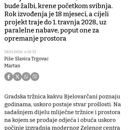
bude žalbi, krene početkom svibnja.
Rok izvođenja je 18 mjeseci, a cijeli
projekt traje do 1. travnja 2028., uz
paralelne nabave, poput one za
opremanje prostora
28.01.2026. u 10:13
Piše: Slavica Trgovac
Martan
Gradska tržnica kakvu Bjelovarčani poznaju
godinama, uskoro postaje stvar prošlosti. Na
sadašnjem dijelu mliječne tržnice i prostora
na kojem se prodaje odjeća i obuća uskoro
počinje izgradnja modernog Zelenog centra