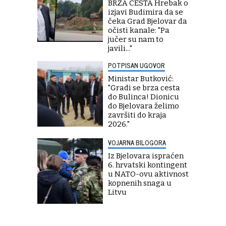
BRZA CESTA Hrebak o
izjavi Budimira da se
čeka Grad Bjelovar da
očisti kanale: "Pa
jučer su nam to
javili..."
POTPISAN UGOVOR
Ministar Butković:
"Gradi se brza cesta
do Bulinca! Dionicu
do Bjelovara želimo
završiti do kraja
2026."
VOJARNA BILOGORA
Iz Bjelovara ispraćen
6. hrvatski kontingent
u NATO-ovu aktivnost
kopnenih snaga u
Litvu