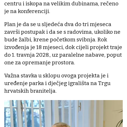
centru i iskopa na velikim dubinama, rečeno
je na konferenciji.
Plan je da se u sljedeća dva do tri mjeseca
završi postupak i da se s radovima, ukoliko ne
bude žalbi, krene početkom svibnja. Rok
izvođenja je 18 mjeseci, dok cijeli projekt traje
do 1. travnja 2028., uz paralelne nabave, poput
one za opremanje prostora.
Važna stavka u sklopu ovoga projekta je i
uređenje parka i dječjeg igrališta na Trgu
hrvatskih branitelja.