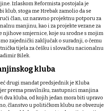
ine. Izlaskom Reformista postojala je
bi klub, stoga me Hrebak zamolio da se
rući član, uz naravno projektnu potporu za
nalnu manjinu, kao i za projekte vezane za
e njihove smjernice, koje su srodne s mojim
smo zajednički zaključak o suradnji, o čemu
etnička tijela za češku i slovačku nacionalnu
adimir Bilek.
anjinskog kluba
već drugi mandat predsjednik je Kluba
jer prema pravilniku, zastupnici manjina
vi dva kluba, od kojih jedan mora biti upravo
no, članstvo u političkom klubu ne obvezuje