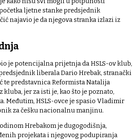
je kako nisu svi mogli u potpunosti
početka ljetne stanke predsjednik
ć najavio je da njegova stranka izlazi iz
dnja
bio je potencijalna prijetnja da HSLS-ov klub,
 predsjednik liberala Dario Hrebak, stranački
 te predstavnica Reformista Natalija
kluba, jer za isti je, kao što je poznato,
ka. Međutim, HSLS-ovce je spasio Vladimir
upnik za češku nacionalnu manjinu.
spodinom Hrebakom je dugogodišnja,
enih projekata i njegovog podupiranja