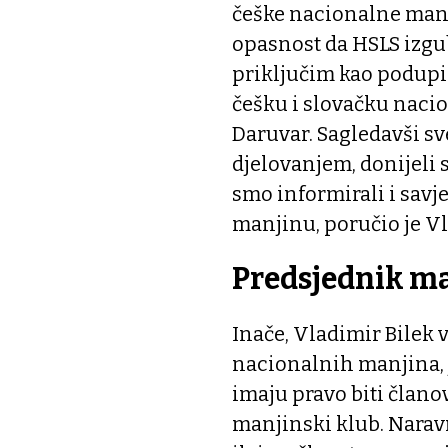
češke nacionalne manj
opasnost da HSLS izgu
priključim kao podupi
češku i slovačku nacio
Daruvar. Sagledavši sv
djelovanjem, donijeli 
smo informirali i savj
manjinu, poručio je Vl
Predsjednik m
Inače, Vladimir Bilek 
nacionalnih manjina, 
imaju pravo biti člano
manjinski klub. Narav