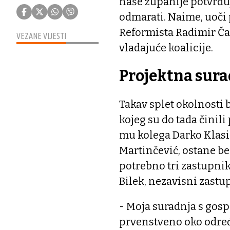
naše županije potvrđu
odmarati. Naime, uoči 
Reformista Radimir Čači
VEZANE VIJESTI
vladajuće koalicije.
Projektna sura
Takav splet okolnosti 
kojeg su do tada činili
mu kolega Darko Klasić
Martinčević, ostane bez 
potrebno tri zastupni
Bilek, nezavisni zast
- Moja suradnja s go
prvenstveno oko određ