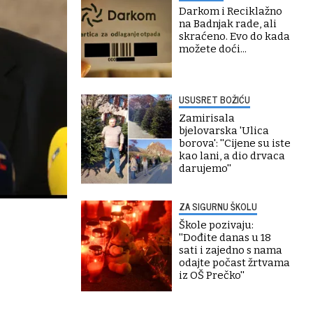
Darkom i Reciklažno
na Badnjak rade, ali
skraćeno. Evo do kada
možete doći...
USUSRET BOŽIĆU
Zamirisala
bjelovarska 'Ulica
borova': ''Cijene su iste
kao lani, a dio drvaca
darujemo''
ZA SIGURNU ŠKOLU
Škole pozivaju:
''Dođite danas u 18
sati i zajedno s nama
odajte počast žrtvama
iz OŠ Prečko''