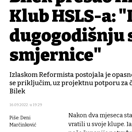
Klub HSLS-a: 
dugogodišnju 
smjernice"
Izlaskom Reformista postojala je opasn
se priključim, uz projektnu potporu za 
Bilek
16.09.2022. u 19:29
Nakon dva mjeseca sta
Piše: Deni
vratili u svoje klupe. 
Marčinković