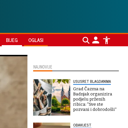
BIJEG
OGLASI
NAJNOVIJE
USUSRET BLAGDANIMA
Grad Čazma na
Badnjak organizira
podjelu prženih
ribica: ''Sve ste
pozvani i dobrodošli''
OBAVIJEST