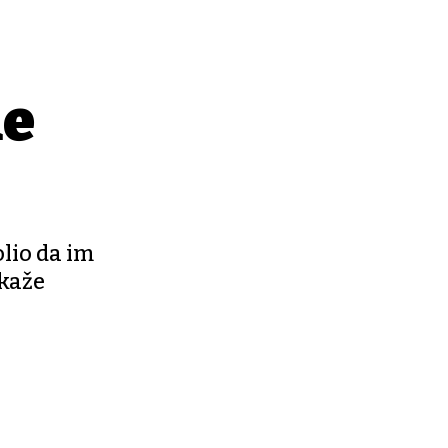
ne
lio da im
 kaže