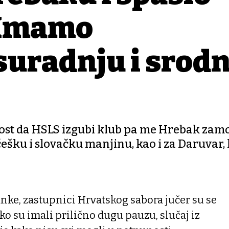
"Imamo
suradnju i srod
ost da HSLS izgubi klub pa me Hrebak zamo
češku i slovačku manjinu, kao i za Daruvar,
nke, zastupnici Hrvatskog sabora jučer su se
Iako su imali prilično dugu pauzu, slučaj iz