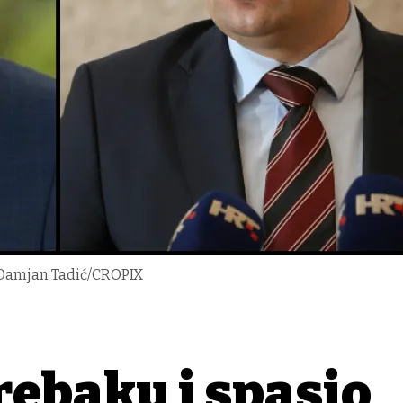
i Damjan Tadić/CROPIX
rebaku i spasio