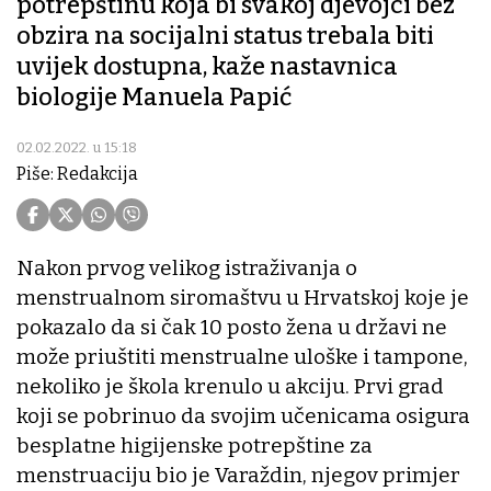
potrepštinu koja bi svakoj djevojci bez
obzira na socijalni status trebala biti
uvijek dostupna, kaže nastavnica
biologije Manuela Papić
02.02.2022. u 15:18
Piše: Redakcija
Nakon prvog velikog istraživanja o
menstrualnom siromaštvu u Hrvatskoj koje je
pokazalo da si čak 10 posto žena u državi ne
može priuštiti menstrualne uloške i tampone,
nekoliko je škola krenulo u akciju. Prvi grad
koji se pobrinuo da svojim učenicama osigura
besplatne higijenske potrepštine za
menstruaciju bio je Varaždin, njegov primjer