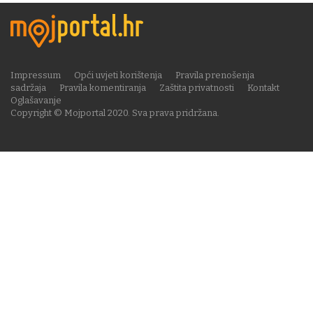
Impressum
Opći uvjeti korištenja
Pravila prenošenja
sadržaja
Pravila komentiranja
Zaštita privatnosti
Kontakt
Oglašavanje
Copyright © Mojportal 2020. Sva prava pridržana.