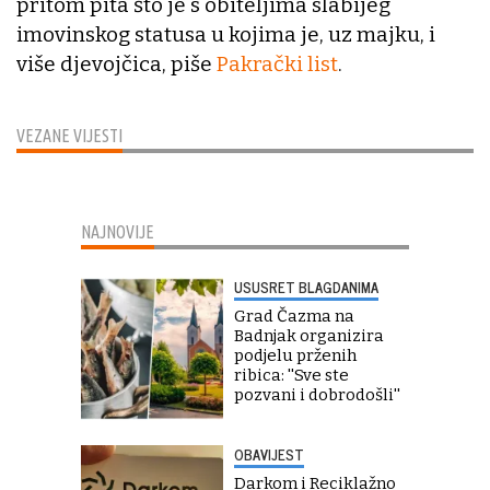
pritom pita što je s obiteljima slabijeg
imovinskog statusa u kojima je, uz majku, i
više djevojčica, piše
Pakrački list
.
VEZANE VIJESTI
NAJNOVIJE
USUSRET BLAGDANIMA
Grad Čazma na
Badnjak organizira
podjelu prženih
ribica: ''Sve ste
pozvani i dobrodošli''
OBAVIJEST
Darkom i Reciklažno