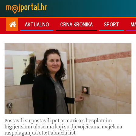
AKTUALNO
CRNA KRONIKA
SPORT
M
Postavili su postavili pet ormarića s besplatnim
higijenskim ulošcima koji su djevojčicama uvijek na
raspolaganju/Foto: Pakrački list