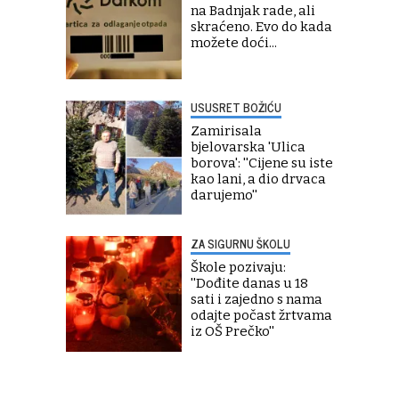
na Badnjak rade, ali
skraćeno. Evo do kada
možete doći...
USUSRET BOŽIĆU
Zamirisala
bjelovarska 'Ulica
borova': ''Cijene su iste
kao lani, a dio drvaca
darujemo''
ZA SIGURNU ŠKOLU
Škole pozivaju:
''Dođite danas u 18
sati i zajedno s nama
odajte počast žrtvama
iz OŠ Prečko''