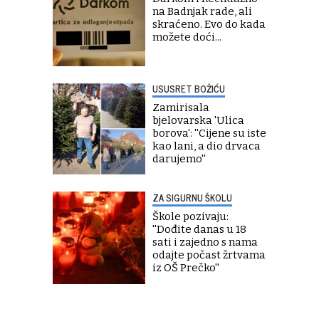
na Badnjak rade, ali
skraćeno. Evo do kada
možete doći...
USUSRET BOŽIĆU
Zamirisala
bjelovarska 'Ulica
borova': ''Cijene su iste
kao lani, a dio drvaca
darujemo''
ZA SIGURNU ŠKOLU
Škole pozivaju:
''Dođite danas u 18
sati i zajedno s nama
odajte počast žrtvama
iz OŠ Prečko''