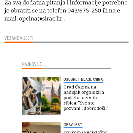
Za sva dodatna pitanja i informacije potrebno
je obratiti se na telefon 043/675-250 ili na e-
mail: opcina@sirac.hr .
VEZANE VIJESTI
NAJNOVIJE
USUSRET BLAGDANIMA
Grad Čazma na
Badnjak organizira
podjelu prženih
ribica: ''Sve ste
pozvani i dobrodošli''
OBAVIJEST
Darkom i Reciklažno