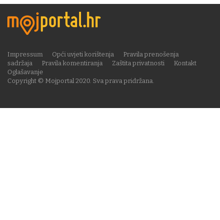
Impressum
Opći uvjeti korištenja
Pravila prenošenja
sadržaja
Pravila komentiranja
Zaštita privatnosti
Kontakt
Oglašavanje
Copyright © Mojportal 2020. Sva prava pridržana.