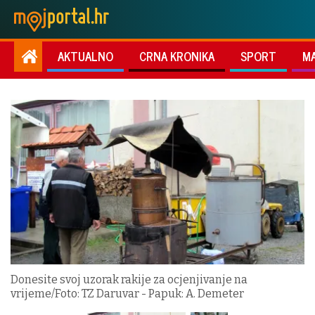
AKTUALNO
CRNA KRONIKA
SPORT
M
Donesite svoj uzorak rakije za ocjenjivanje na
vrijeme/Foto: TZ Daruvar - Papuk: A. Demeter