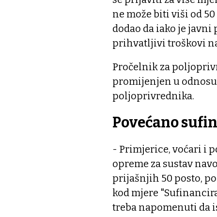
ne može biti viši od 50
dodao da iako je javni 
prihvatljivi troškovi na
Pročelnik za poljoprivr
promijenjen u odnosu 
poljoprivrednika.
Povećano sufi
- Primjerice, voćari i 
opreme za sustav navo
prijašnjih 50 posto, p
kod mjere "Sufinancira
treba napomenuti da i