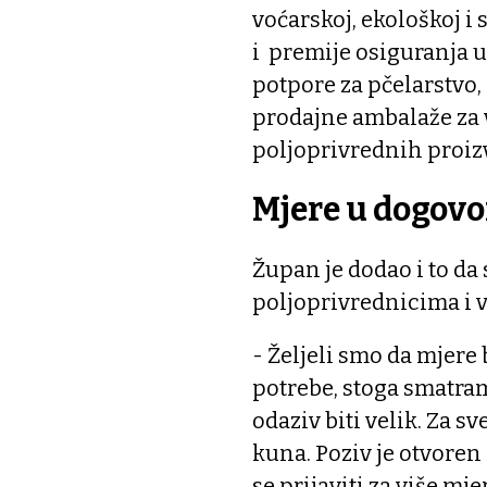
voćarskoj, ekološkoj i
i premije osiguranja us
potpore za pčelarstvo,
prodajne ambalaže za v
poljoprivrednih proizv
Mjere u dogovo
Župan je dodao i to da
poljoprivrednicima i 
- Željeli smo da mjer
potrebe, stoga smatra
odaziv biti velik. Za s
kuna. Poziv je otvoren
se prijaviti za više m