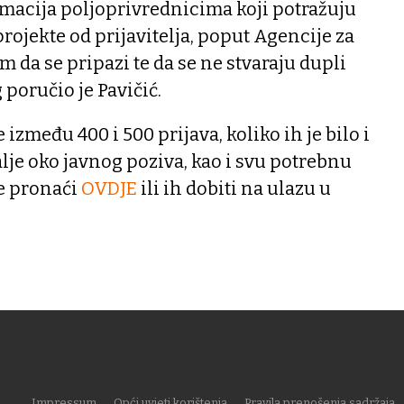
ormacija poljoprivrednicima koji potražuju
rojekte od prijavitelja, poput Agencije za
m da se pripazi te da se ne stvaraju dupli
 poručio je Pavičić.
 između 400 i 500 prijava, koliko ih je bilo i
alje oko javnog poziva, kao i svu potrebnu
e pronaći
OVDJE
ili ih dobiti na ulazu u
Impressum
Opći uvjeti korištenja
Pravila prenošenja sadržaja