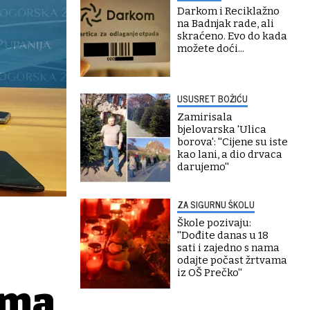
Darkom i Reciklažno
na Badnjak rade, ali
skraćeno. Evo do kada
možete doći...
USUSRET BOŽIĆU
Zamirisala
bjelovarska 'Ulica
borova': ''Cijene su iste
kao lani, a dio drvaca
darujemo''
ZA SIGURNU ŠKOLU
Škole pozivaju:
''Dođite danas u 18
sati i zajedno s nama
odajte počast žrtvama
iz OŠ Prečko''
ima