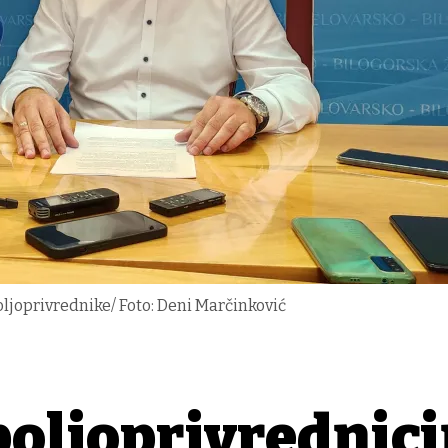
oljoprivrednike/ Foto: Deni Marčinković
poljoprivrednic