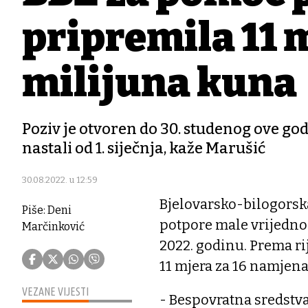
pripremila 11 m
milijuna kuna
Poziv je otvoren do 30. studenog ove godi
nastali od 1. siječnja, kaže Marušić
30.08.2022. u 12:59
Bjelovarsko-bilogorska
Piše: Deni
potpore male vrijednos
Marčinković
2022. godinu. Prema r
11 mjera za 16 namjena
VEZANE VIJESTI
- Bespovratna sredstv