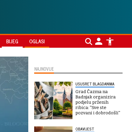
BIJEG
OGLASI
NAJNOVIJE
USUSRET BLAGDANIMA
Grad Čazma na
Badnjak organizira
podjelu prženih
ribica: ''Sve ste
pozvani i dobrodošli''
OBAVIJEST