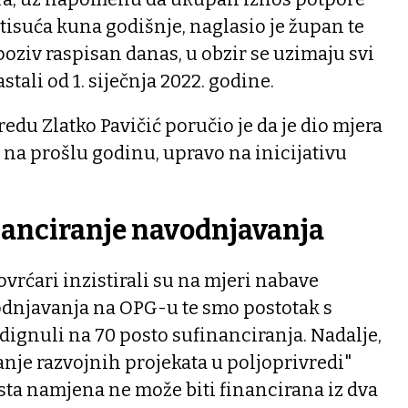
 tisuća kuna godišnje, naglasio je župan te
poziv raspisan danas, u obzir se uzimaju svi
stali od 1. siječnja 2022. godine.
edu Zlatko Pavičić poručio je da je dio mjera
na prošlu godinu, upravo na inicijativu
nanciranje navodnjavanja
povrćari inzistirali su na mjeri nabave
dnjavanja na OPG-u te smo postotak s
odignuli na 70 posto sufinanciranja. Nadalje,
nje razvojnih projekata u poljoprivredi"
sta namjena ne može biti financirana iz dva