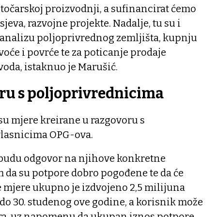
 stočarskoj proizvodnji, a sufinancirat ćemo
jeva, razvojne projekte. Nadalje, tu su i
 analizu poljoprivrednog zemljišta, kupnju
oće i povrće te za poticanje prodaje
oda, istaknuo je Marušić.
ru s poljoprivrednicima
 su mjere kreirane u razgovoru s
vlasnicima OPG-ova.
e budu odgovor na njihove konkretne
m da su potpore dobro pogođene te da će
ve mjere ukupno je izdvojeno 2,5 milijuna
 do 30. studenog ove godine, a korisnik može
jera, uz napomenu da ukupan iznos potpore