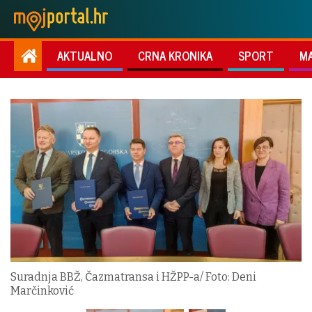
AKTUALNO
CRNA KRONIKA
SPORT
M
Suradnja BBŽ, Čazmatransa i HŽPP-a/ Foto: Deni
Marčinković