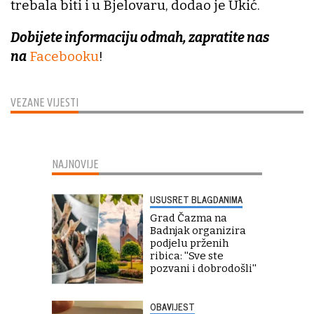
trebala biti i u Bjelovaru, dodao je Ukić.
Dobijete informaciju odmah, zapratite nas
na
Facebooku
!
VEZANE VIJESTI
NAJNOVIJE
USUSRET BLAGDANIMA
Grad Čazma na
Badnjak organizira
podjelu prženih
ribica: ''Sve ste
pozvani i dobrodošli''
OBAVIJEST