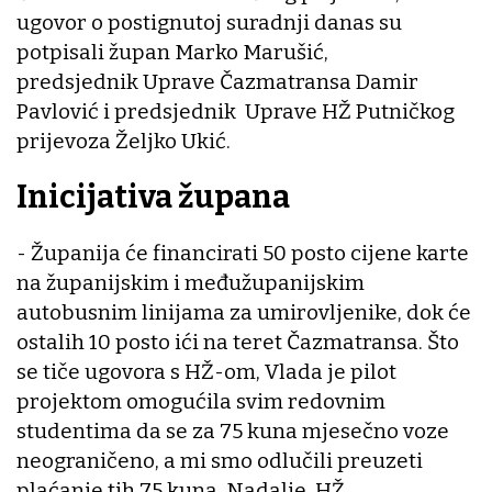
ugovor o postignutoj suradnji danas su
potpisali župan Marko Marušić,
predsjednik Uprave Čazmatransa Damir
Pavlović i predsjednik Uprave HŽ Putničkog
prijevoza Željko Ukić.
Inicijativa župana
- Županija će financirati 50 posto cijene karte
na županijskim i međužupanijskim
autobusnim linijama za umirovljenike, dok će
ostalih 10 posto ići na teret Čazmatransa. Što
se tiče ugovora s HŽ-om, Vlada je pilot
projektom omogućila svim redovnim
studentima da se za 75 kuna mjesečno voze
neograničeno, a mi smo odlučili preuzeti
plaćanje tih 75 kuna. Nadalje, HŽ