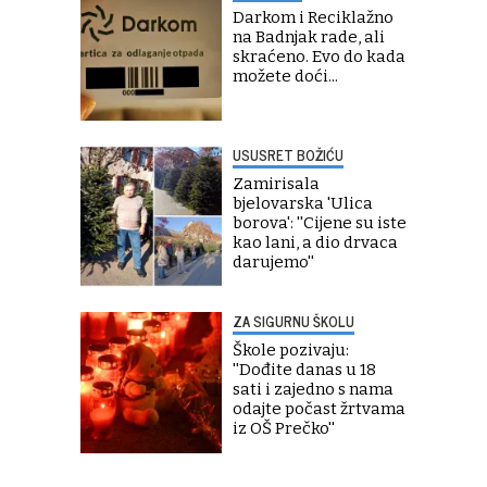
Darkom i Reciklažno
na Badnjak rade, ali
skraćeno. Evo do kada
možete doći...
USUSRET BOŽIĆU
Zamirisala
bjelovarska 'Ulica
borova': ''Cijene su iste
kao lani, a dio drvaca
darujemo''
ZA SIGURNU ŠKOLU
Škole pozivaju:
''Dođite danas u 18
sati i zajedno s nama
odajte počast žrtvama
iz OŠ Prečko''