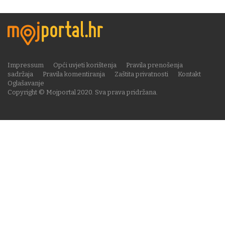
Impressum
Opći uvjeti korištenja
Pravila prenošenja
sadržaja
Pravila komentiranja
Zaštita privatnosti
Kontakt
Oglašavanje
Copyright © Mojportal 2020. Sva prava pridržana.