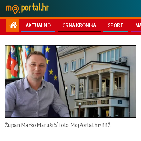
AKTUALNO
CRNA KRONIKA
SPORT
M
Župan Marko Marušić/ Foto: MojPortal.hr/BBŽ