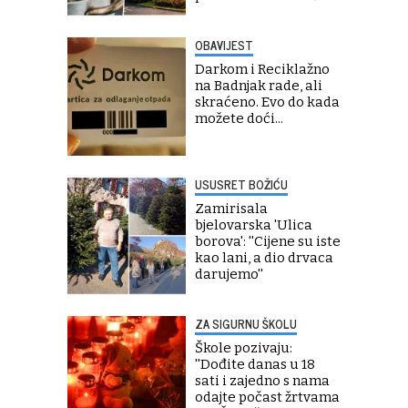
OBAVIJEST
Darkom i Reciklažno
na Badnjak rade, ali
skraćeno. Evo do kada
možete doći...
USUSRET BOŽIĆU
Zamirisala
bjelovarska 'Ulica
borova': ''Cijene su iste
kao lani, a dio drvaca
darujemo''
ZA SIGURNU ŠKOLU
Škole pozivaju:
''Dođite danas u 18
sati i zajedno s nama
odajte počast žrtvama