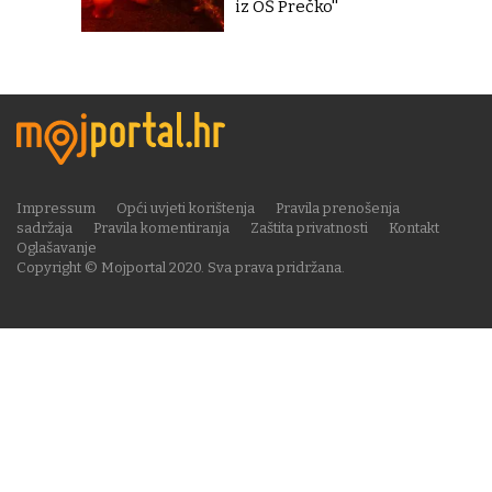
iz OŠ Prečko''
Impressum
Opći uvjeti korištenja
Pravila prenošenja
sadržaja
Pravila komentiranja
Zaštita privatnosti
Kontakt
Oglašavanje
Copyright © Mojportal 2020. Sva prava pridržana.