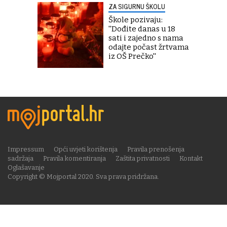
ZA SIGURNU ŠKOLU
Škole pozivaju:
''Dođite danas u 18
sati i zajedno s nama
odajte počast žrtvama
iz OŠ Prečko''
Impressum
Opći uvjeti korištenja
Pravila prenošenja
sadržaja
Pravila komentiranja
Zaštita privatnosti
Kontakt
Oglašavanje
Copyright © Mojportal 2020. Sva prava pridržana.