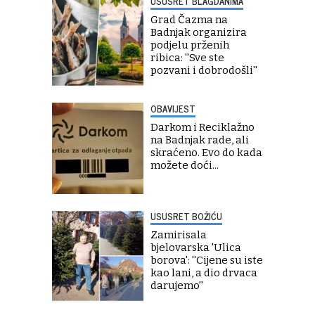
USUSRET BLAGDANIMA
Grad Čazma na
Badnjak organizira
podjelu prženih
ribica: ''Sve ste
pozvani i dobrodošli''
OBAVIJEST
Darkom i Reciklažno
na Badnjak rade, ali
skraćeno. Evo do kada
možete doći...
USUSRET BOŽIĆU
Zamirisala
bjelovarska 'Ulica
borova': ''Cijene su iste
kao lani, a dio drvaca
darujemo''