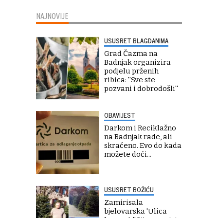
NAJNOVIJE
USUSRET BLAGDANIMA
Grad Čazma na
Badnjak organizira
podjelu prženih
ribica: ''Sve ste
pozvani i dobrodošli''
OBAVIJEST
Darkom i Reciklažno
na Badnjak rade, ali
skraćeno. Evo do kada
možete doći...
USUSRET BOŽIĆU
Zamirisala
bjelovarska 'Ulica