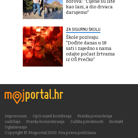
borova': ''Cijene su iste
kao lani, a dio drvaca
darujemo''
ZA SIGURNU ŠKOLU
Škole pozivaju:
''Dođite danas u 18
sati i zajedno s nama
odajte počast žrtvama
iz OŠ Prečko''
Impressum
Opći uvjeti korištenja
Pravila prenošenja
sadržaja
Pravila komentiranja
Zaštita privatnosti
Kontakt
Oglašavanje
Copyright © Mojportal 2020. Sva prava pridržana.