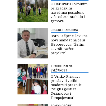
U Daruvaru i okolnim
prigradskim
naseljima posađeno
više od 300 stabala i
grmova
USUSRET IZBORIMA
Boro Bašljan u lovu na
novi mandat na čelu
Hercegovca: ''Želim
završiti važne
projekte''
TRADICIONALNA
SVEČANOST
U Velikoj Pisanici
proslavili veliki
mađarski praznik:
''Stigli i gosti iz
Dežanovca i
Tompojevaca''
POMOĆ OPĆINE