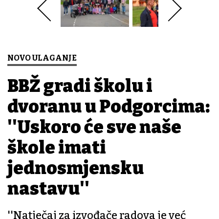
NOVO ULAGANJE
BBŽ gradi školu i
dvoranu u Podgorcima:
''Uskoro će sve naše
škole imati
jednosmjensku
nastavu''
''Natječaj za izvođače radova je već