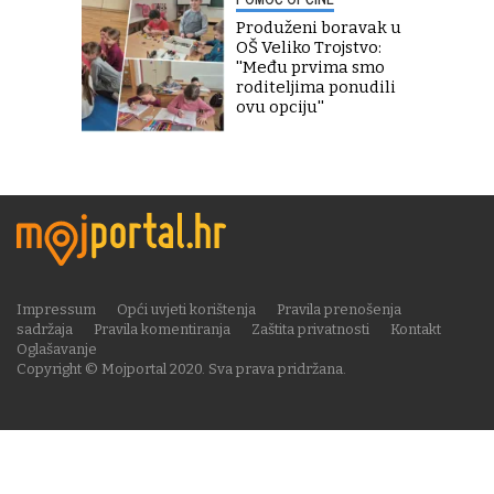
Produženi boravak u
OŠ Veliko Trojstvo:
''Među prvima smo
roditeljima ponudili
ovu opciju''
Impressum
Opći uvjeti korištenja
Pravila prenošenja
sadržaja
Pravila komentiranja
Zaštita privatnosti
Kontakt
Oglašavanje
Copyright © Mojportal 2020. Sva prava pridržana.