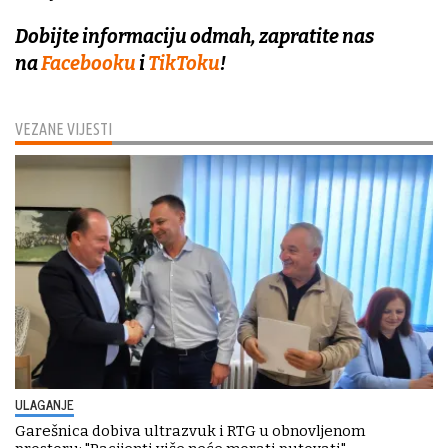
Dobijte informaciju odmah, zapratite nas
na
Facebooku
i
TikToku
!
VEZANE VIJESTI
ULAGANJE
Garešnica dobiva ultrazvuk i RTG u obnovljenom