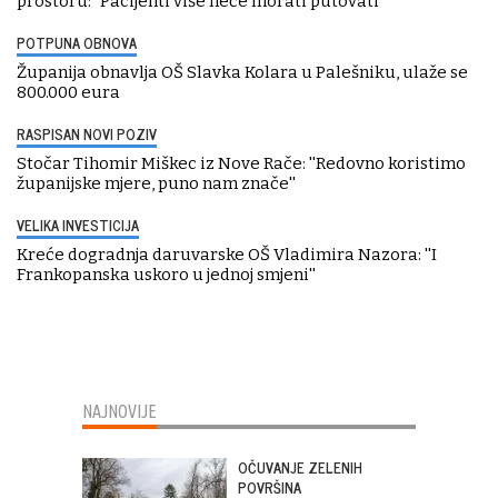
prostoru: "Pacijenti više neće morati putovati"
POTPUNA OBNOVA
Županija obnavlja OŠ Slavka Kolara u Palešniku, ulaže se
800.000 eura
RASPISAN NOVI POZIV
Stočar Tihomir Miškec iz Nove Rače: ''Redovno koristimo
županijske mjere, puno nam znače''
VELIKA INVESTICIJA
Kreće dogradnja daruvarske OŠ Vladimira Nazora: ''I
Frankopanska uskoro u jednoj smjeni''
NAJNOVIJE
OČUVANJE ZELENIH
POVRŠINA