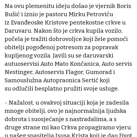
Na ovu plemenitu ideju došao je vjernik Boris
Bušić i iznio je pastoru Mirku Petroviću
iz Evanđeoske Kristove pentekostne crkve u
Daruvaru. Nakon što je crkva kupila vozilo,
počela je tražiti dobrovoljce koji žele pomoći
obitelji pogođenoj potresom za popravak
kupljenog vozila. Javili su se daruvarski
autuoservisi Auto Mato Končanica, Auto servis
Nestinger, Autoservis Flagor, Gumorad i
Samouslužna Autopraonica Sertić koji
su odlučili besplatno pružiti svoje usluge.
- Nažalost, u ovakvoj situaciji koja je zadesila
mnoge obitelji, ovo je najnormalnija ljudska
dobrota i suosjećanje s nastradalima, a s
druge strane mi kao Crkva propagiramo vjeru
u našeg spasitelja Isusa Krista koji je dao život