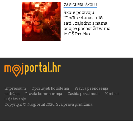
ZA SIGURNU ŠKOLU
Škole pozivaju:
''Dođite danas u 18
sati i zajedno s nama
odajte počast žrtvama
iz OŠ Prečko''
Impressum
Opći uvjeti korištenja
Pravila prenošenja
sadržaja
Pravila komentiranja
Zaštita privatnosti
Kontakt
Oglašavanje
Copyright © Mojportal 2020. Sva prava pridržana.