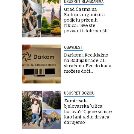
USUSRET BLAGDANIMA
Grad Čazma na
Badnjak organizira
podjelu prženih
ribica: ''Sve ste
pozvani i dobrodošli''
OBAVIJEST
Darkom i Reciklažno
na Badnjak rade, ali
skraćeno. Evo do kada
možete doći...
USUSRET BOŽIĆU
Zamirisala
bjelovarska 'Ulica
borova': ''Cijene su iste
kao lani, a dio drvaca
darujemo''