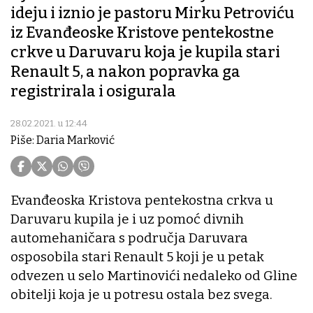
ideju i iznio je pastoru Mirku Petroviću
iz Evanđeoske Kristove pentekostne
crkve u Daruvaru koja je kupila stari
Renault 5, a nakon popravka ga
registrirala i osigurala
28.02.2021. u 12:44
Piše: Daria Marković
Evanđeoska Kristova pentekostna crkva u
Daruvaru kupila je i uz pomoć divnih
automehaničara s područja Daruvara
osposobila stari Renault 5 koji je u petak
odvezen u selo Martinovići nedaleko od Gline
obitelji koja je u potresu ostala bez svega.