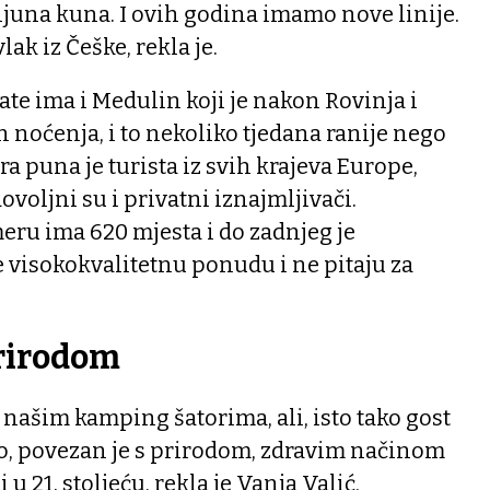
juna kuna. I ovih godina imamo nove linije.
vlak iz Češke, rekla je.
ate ima i Medulin koji je nakon Rovinja i
n noćenja, i to nekoliko tjedana ranije nego
ra puna je turista iz svih krajeva Europe,
voljni su i privatni iznajmljivači.
u ima 620 mjesta i do zadnjeg je
e visokokvalitetnu ponudu i ne pitaju za
prirodom
našim kamping šatorima, ali, isto tako gost
no, povezan je s prirodom, zdravim načinom
i u 21. stoljeću, rekla je Vanja Valić,