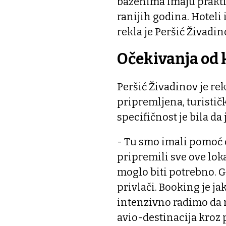
bazenima imaju prakti
ranijih godina. Hoteli 
rekla je Peršić Živadin
Očekivanja od 
Peršić Živadinov je re
pripremljena, turistički
specifičnost je bila da 
- Tu smo imali pomoć 
pripremili sve ove lokac
moglo biti potrebno. G
privlači. Booking je ja
intenzivno radimo da 
avio-destinacija kroz 