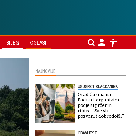
BIJEG
OGLASI
NAJNOVIJE
USUSRET BLAGDANIMA
Grad Čazma na
Badnjak organizira
podjelu prženih
ribica: ''Sve ste
pozvani i dobrodošli''
OBAVIJEST