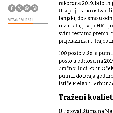
rekordne 2019. bilo ih 
U srpnju smo ostvarili
lanjski, dok smo u odn
VEZANE VIJESTI
rezultata, javlja HRT. J
svim cestama prema mo
prijelazima i u trajek
100 posto više je putn
posto u odnosu na 2019
Zračnoj luci Split. Oče
putnik do kraja godine 
ističe Melvan. Vrhunac 
Traženi kvaliet
U ljetovalištima na Ma