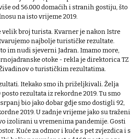
iše od 56.000 domaćih i stranih gostiju, što
dnosu na isto vrijeme 2019.
e velik broj turista. Kvarner je nakon Istre
varujemo najbolje turističke rezultate.
što im nudi sjeverni Jadran. Imamo more,
ernojadranske otoke - rekla je direktorica TZ
Živadinov o turističkim rezultatima.
ultati. Itekako smo ih priželjkivali. Želja
0 posto rezultata iz rekordne 2019. Tu smo
j srpanj bio jako dobar gdje smo dostigli 92,
kordne 2019. U zadnje vrijeme jako su traženi
ovo izolirani u vremenima pandemije. Gosti
ostor. Kuće za odmor i kuće s pet zvjezdica i s