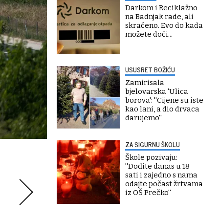
Darkom i Reciklažno
na Badnjak rade, ali
skraćeno. Evo do kada
možete doći...
USUSRET BOŽIĆU
Zamirisala
bjelovarska 'Ulica
borova': ''Cijene su iste
kao lani, a dio drvaca
darujemo''
ZA SIGURNU ŠKOLU
Škole pozivaju:
''Dođite danas u 18
sati i zajedno s nama
odajte počast žrtvama
iz OŠ Prečko''