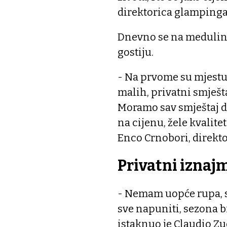
direktorica glampinga
Dnevno se na medulinsk
gostiju.
- Na prvome su mjestu
malih, privatni smješt
Moramo sav smještaj di
na cijenu, žele kvalitet
Enco Crnobori, direkto
Privatni iznajm
- Nemam uopće rupa, s
sve napuniti, sezona bi
istaknuo je Claudio Zu