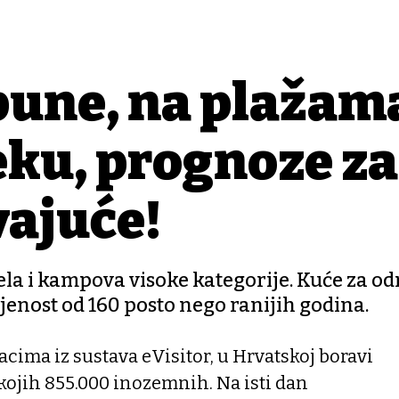
pune, na plažam
eku, prognoze za
vajuće!
ela i kampova visoke kategorije. Kuće za od
enost od 160 posto nego ranijih godina.
ima iz sustava eVisitor, u Hrvatskoj boravi
 kojih 855.000 inozemnih. Na isti dan