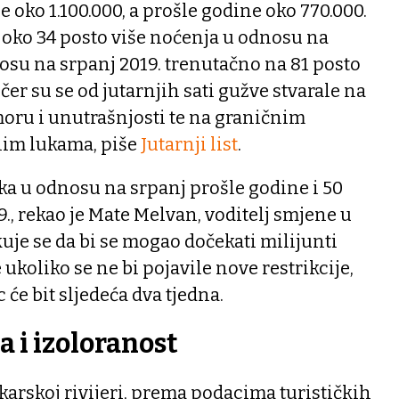
je oko 1.100.000, a prošle godine oko 770.000.
 oko 34 posto više noćenja u odnosu na
osu na srpanj 2019. trenutačno na 81 posto
učer su se od jutarnjih sati gužve stvarale na
ru i unutrašnjosti te na graničnim
tnim lukama, piše
Jutarnji list
.
ika u odnosu na srpanj prošle godine i 50
., rekao je Mate Melvan, voditelj smjene u
kuje se da bi se mogao dočekati milijunti
ukoliko se ne bi pojavile nove restrikcije,
će bit sljedeća dva tjedna.
a i izoloranost
karskoj rivijeri, prema podacima turističkih