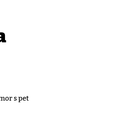
a
mor s pet