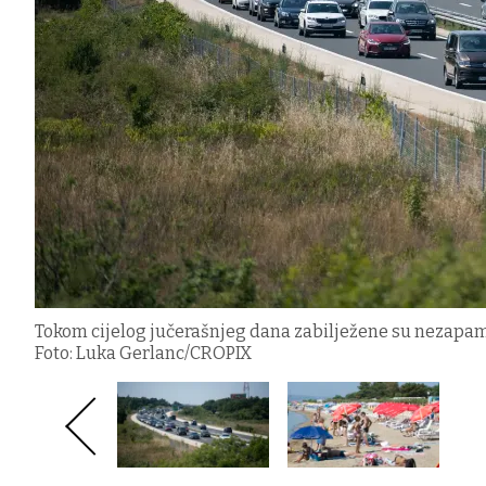
Tokom cijelog jučerašnjeg dana zabilježene su nezapa
Foto: Luka Gerlanc/CROPIX