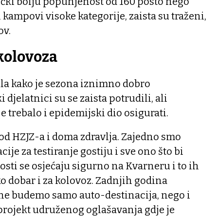
čki bolju popunjenost od 160 posto nego
i kampovi visoke kategorije, zaista su traženi,
ov.
kolovoza
kla kako je sezona iznimno dobro
 djelatnici su se zaista potrudili, ali
je trebalo i epidemijski dio osigurati.
od HZJZ-a i doma zdravlja. Zajedno smo
ije za testiranje gostiju i sve ono što bi
osti se osjećaju sigurno na Kvarneru i to ih
ko dobar i za kolovoz. Zadnjih godina
ne budemo samo auto-destinacija, nego i
projekt udruženog oglašavanja gdje je