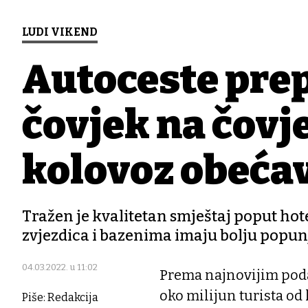
LUDI VIKEND
Autoceste pre
čovjek na čovj
kolovoz obeća
Tražen je kvalitetan smještaj poput hot
zvjezdica i bazenima imaju bolju popunj
04.03.2022. u 11:02
Prema najnovijim podac
oko milijun turista od
Piše: Redakcija