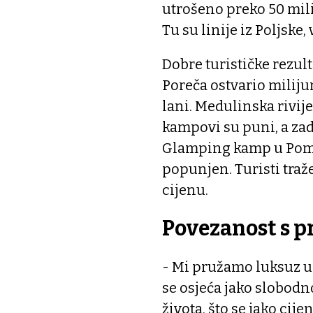
utrošeno preko 50 mili
Tu su linije iz Poljske, 
Dobre turističke rezult
Poreča ostvario miliju
lani. Medulinska rivije
kampovi su puni, a zado
Glamping kamp u Pomer
popunjen. Turisti traž
cijenu.
Povezanost s 
- Mi pružamo luksuz u 
se osjeća jako slobod
života, što se jako cijen