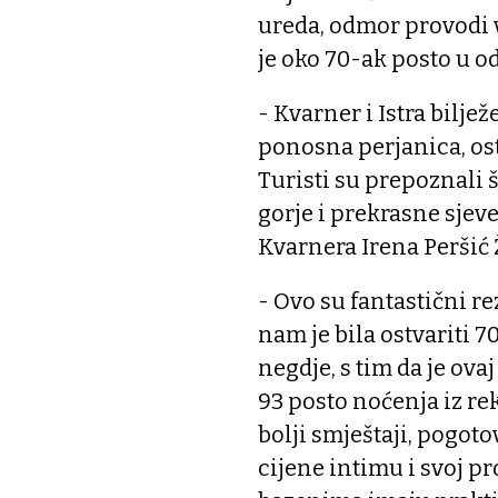
ureda, odmor provodi v
je oko 70-ak posto u o
- Kvarner i Istra biljež
ponosna perjanica, ost
Turisti su prepoznali 
gorje i prekrasne sjev
Kvarnera Irena Peršić 
- Ovo su fantastični rez
nam je bila ostvariti 7
negdje, s tim da je ova
93 posto noćenja iz re
bolji smještaji, pogot
cijene intimu i svoj pr