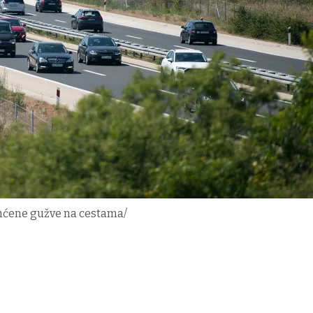
mćene gužve na cestama/