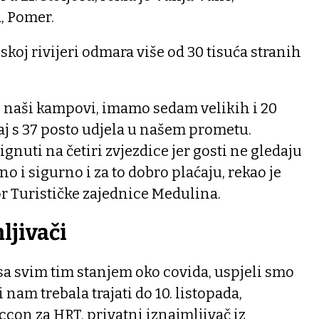
, Pomer.
oj rivijeri odmara više od 30 tisuća stranih
 naši kampovi, imamo sedam velikih i 20
aj s 37 posto udjela u našem prometu.
gnuti na četiri zvjezdice jer gosti ne gledaju
no i sigurno i za to dobro plaćaju, rekao je
r Turističke zajednice Medulina.
ljivači
a svim tim stanjem oko covida, uspjeli smo
 nam trebala trajati do 10. listopada,
ccon za HRT, privatni iznajmljivač iz