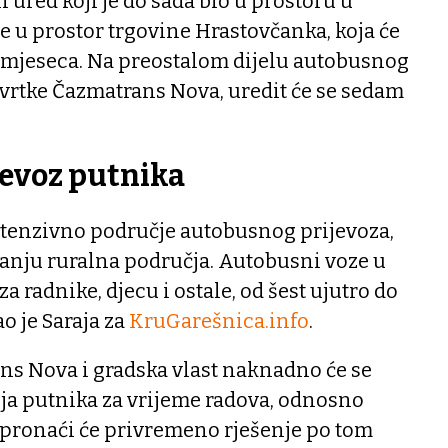
ured koji je do sada bio u prostoru u
se u prostor trgovine Hrastovčanka, koja će
og mjeseca. Na preostalom dijelu autobusnog
tvrtke Čazmatrans Nova, uredit će se sedam
jevoz putnika
intenzivno područje autobusnog prijevoza,
tanju ruralna područja. Autobusni voze u
a radnike, djecu i ostale, od šest ujutro do
ao je Saraja za
KruGarešnica.info
.
ns Nova i gradska vlast naknadno će se
ja putnika za vrijeme radova, odnosno
pronaći će privremeno rješenje po tom