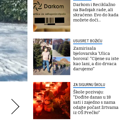
Darkom i Reciklažno
na Badnjak rade, ali
skraćeno. Evo do kada
možete doći...
USUSRET BOŽIĆU
Zamirisala
bjelovarska 'Ulica
borova': ''Cijene su iste
kao lani, a dio drvaca
darujemo''
ZA SIGURNU ŠKOLU
Škole pozivaju:
''Dođite danas u 18
sati i zajedno s nama
odajte počast žrtvama
iz OŠ Prečko''