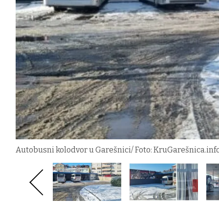
Autobusni kolodvor u Garešnici/ Foto: KruGarešnica.inf