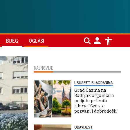
BIJEG
OGLASI
NAJNOVIJE
USUSRET BLAGDANIMA
Grad Čazma na
Badnjak organizira
podjelu prženih
ribica: ''Sve ste
pozvani i dobrodošli''
OBAVIJEST