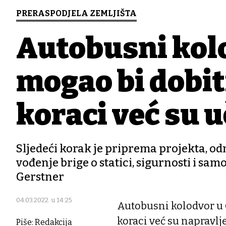
PRERASPODJELA ZEMLJIŠTA
Autobusni kol
mogao bi dobit
koraci već su uč
Sljedeći korak je priprema projekta, 
vođenje brige o statici, sigurnosti i s
Gerstner
04.03.2022. u 14:25
Autobusni kolodvor u 
koraci već su napravlje
Piše: Redakcija