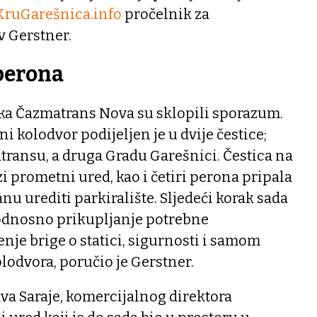
KruGarešnica.info
pročelnik za
v Gerstner.
perona
tka Čazmatrans Nova su sklopili sporazum.
 kolodvor podijeljen je u dvije čestice;
transu, a druga Gradu Garešnici. Čestica na
i prometni ured, kao i četiri perona pripala
anu urediti parkiralište. Sljedeći korak sada
 odnosno prikupljanje potrebne
je brige o statici, sigurnosti i samom
odvora, poručio je Gerstner.
va Saraje, komercijalnog direktora