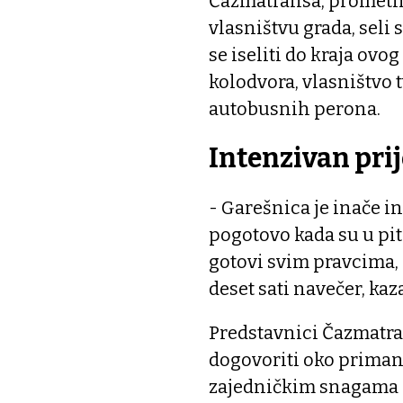
Čazmatransa, prometni 
vlasništvu grada, seli 
se iseliti do kraja ov
kolodvora, vlasništvo 
autobusnih perona.
Intenzivan pri
- Garešnica je inače 
pogotovo kada su u pi
gotovi svim pravcima, z
deset sati navečer, kaz
Predstavnici Čazmatra
dogovoriti oko priman
zajedničkim snagama 