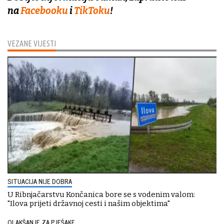
na
Facebooku
i
TikToku
!
VEZANE VIJESTI
SITUACIJA NIJE DOBRA
U Ribnjačarstvu Končanica bore se s vodenim valom:
"Ilova prijeti državnoj cesti i našim objektima"
OLAKŠANJE ZA PJEŠAKE