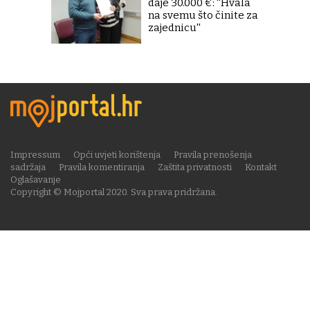
daje 30.000 €: ''Hvala
na svemu što činite za
zajednicu''
Impressum
Opći uvjeti korištenja
Pravila prenošenja
sadržaja
Pravila komentiranja
Zaštita privatnosti
Kontakt
Oglašavanje
Copyright © Mojportal 2020. Sva prava pridržana.