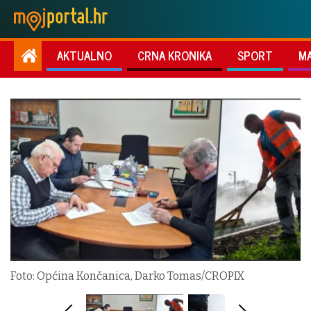
AKTUALNO
CRNA KRONIKA
SPORT
M
Foto: Općina Končanica, Darko Tomas/CROPIX