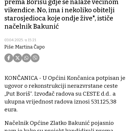
prema Borišu gdje se nalaze većinom
vikendice. No, ima i nekoliko obitelji
starosjedioca koje ondje žive", ističe
načelnik Bakunić
03.04.2025. u 15:21
Piše: Martina Čapo
KONČANICA - U Općini Končanica potpisan je
ugovor o rekonstrukciji nerazvrstane ceste
„Put Boriš“. Izvođač radova su CESTE d.d.. a
ukupna vrijednost radova iznosi 531.125,38
eura.
Načelnik Općine Zlatko Bakunić pojasnio
nam je kako su projekt kandidirali prema