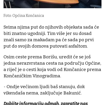
Foto: Općina Končanica
Svima njima put do njihovih objekata sada će
biti znatno ugodniji. Tim više jer su dosad
znali samo za makadam pa će sada po prvi
put do svojih domova putovati asfaltom.
Osim ceste prema Borišu, uredit će se još
jedna nerazvrstana cesta na području Općine,
a riječ je o cesti koja vodi od Končanice prema
Končaničkim Vinogradima.
- Ondje većinom ljudi baš stanuju, dok
vikendaša nema, zaključuje Bakunić.
Dobijte informaciju odmah, zapratite nas