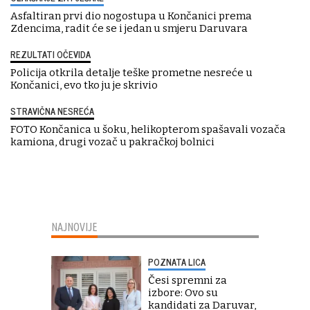
Asfaltiran prvi dio nogostupa u Končanici prema
Zdencima, radit će se i jedan u smjeru Daruvara
REZULTATI OČEVIDA
Policija otkrila detalje teške prometne nesreće u
Končanici, evo tko ju je skrivio
STRAVIČNA NESREĆA
FOTO Končanica u šoku, helikopterom spašavali vozača
kamiona, drugi vozač u pakračkoj bolnici
NAJNOVIJE
POZNATA LICA
Česi spremni za
izbore: Ovo su
kandidati za Daruvar,