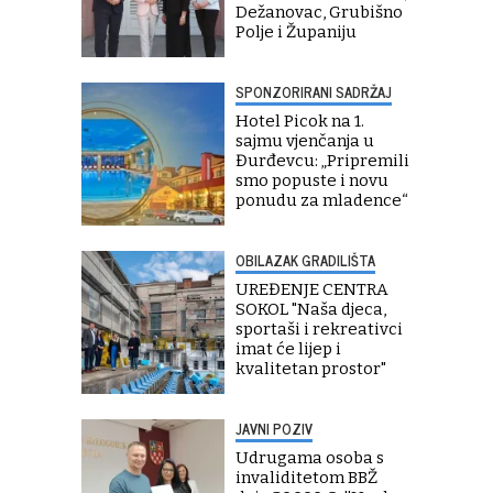
Dežanovac, Grubišno
Polje i Županiju
SPONZORIRANI SADRŽAJ
Hotel Picok na 1.
sajmu vjenčanja u
Đurđevcu: „Pripremili
smo popuste i novu
ponudu za mladence“
OBILAZAK GRADILIŠTA
UREĐENJE CENTRA
SOKOL "Naša djeca,
sportaši i rekreativci
imat će lijep i
kvalitetan prostor"
JAVNI POZIV
Udrugama osoba s
invaliditetom BBŽ