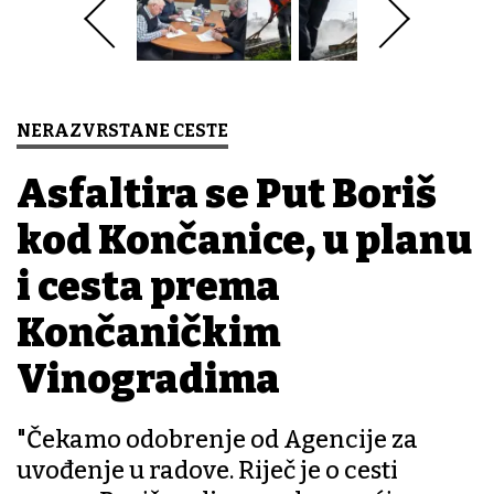
NERAZVRSTANE CESTE
Asfaltira se Put Boriš
kod Končanice, u planu
i cesta prema
Končaničkim
Vinogradima
"Čekamo odobrenje od Agencije za
uvođenje u radove. Riječ je o cesti