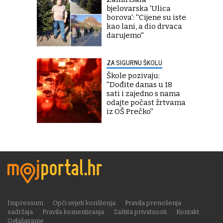
bjelovarska 'Ulica
borova': ''Cijene su iste
kao lani, a dio drvaca
darujemo''
ZA SIGURNU ŠKOLU
Škole pozivaju:
''Dođite danas u 18
sati i zajedno s nama
odajte počast žrtvama
iz OŠ Prečko''
Impressum
Opći uvjeti korištenja
Pravila prenošenja
sadržaja
Pravila komentiranja
Zaštita privatnosti
Kontakt
Oglašavanje