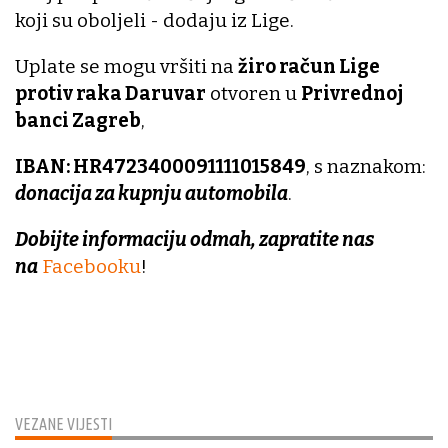
koji su oboljeli - dodaju iz Lige.
Uplate se mogu vršiti na
žiro račun Lige
protiv raka Daruvar
otvoren u
Privrednoj
banci Zagreb
,
IBAN: HR4723400091111015849
, s naznakom:
donacija za kupnju automobila
.
Dobijte informaciju odmah, zapratite nas
na
Facebooku
!
VEZANE VIJESTI