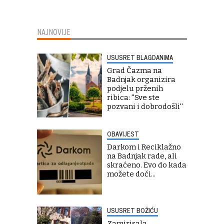
NAJNOVIJE
USUSRET BLAGDANIMA
Grad Čazma na
Badnjak organizira
podjelu prženih
ribica: ''Sve ste
pozvani i dobrodošli''
OBAVIJEST
Darkom i Reciklažno
na Badnjak rade, ali
skraćeno. Evo do kada
možete doći...
USUSRET BOŽIĆU
Zamirisala