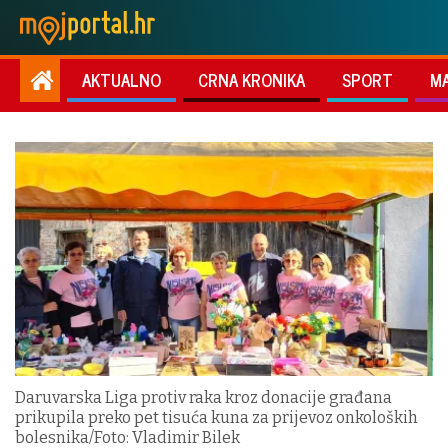
AKTUALNO
CRNA KRONIKA
SPORT
M
Daruvarska Liga protiv raka kroz donacije građana
prikupila preko pet tisuća kuna za prijevoz onkoloških
bolesnika/Foto: Vladimir Bilek