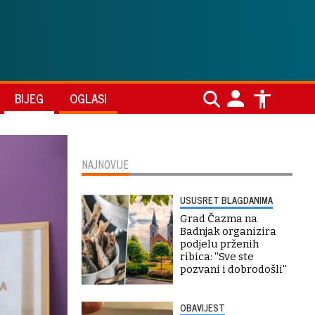
BIJEG
OGLASI
NAJNOVIJE
USUSRET BLAGDANIMA
Grad Čazma na
Badnjak organizira
podjelu prženih
ribica: ''Sve ste
pozvani i dobrodošli''
OBAVIJEST