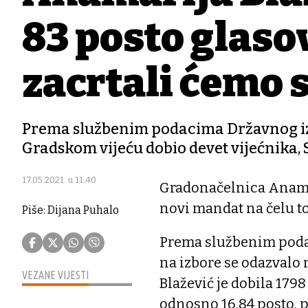
83 posto glaso
zacrtali ćemo s
Prema službenim podacima Državnog iz
Gradskom vijeću dobio devet vijećnika, 
17.05.2021. u 11:40
Gradonačelnica Anamar
novi mandat na čelu to
Piše: Dijana Puhalo
Prema službenim podac
na izbore se odazvalo 
VEZANE VIJESTI
Blažević je dobila 1798 
odnosno 16,84 posto, 