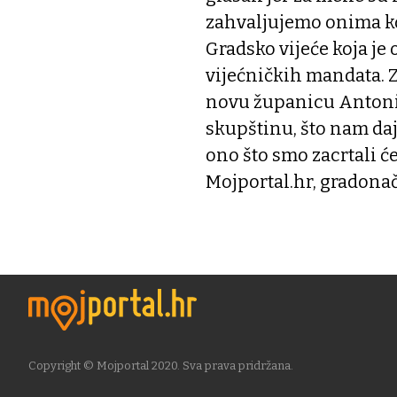
zahvaljujemo onima koj
Gradsko vijeće koja je
vijećničkih mandata. Z
novu županicu Antonij
skupštinu, što nam daj
ono što smo zacrtali će
Mojportal.hr, gradonač
Copyright © Mojportal 2020. Sva prava pridržana.