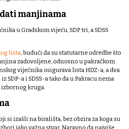
dati manjinama
ećnika u Gradskom vijeću, SDP tri, a SDSS
og lista
, budući da su statutarne odredbe što
anjina zadovoljene, odnosno u pakračkom
nskog vijećnika osigurava lista HDZ-a, a dva
 iz SDP-a i SDSS-a tako da u Pakracu nema
g izbornog kruga.
ima
i si izašli na birališta, bez obzira za koga su
izbori jako važna stvar. Naravno da najviše