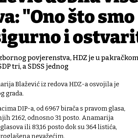
va: "Ono što smo
igurno i ostvari
bornog povjerenstva, HDZ je u pakračko
SDP tri, a SDSS jednog
ija Blažević iz redova HDZ-a osvojila je
g grada.
ima DIP-a, od 6967 birača s pravom glasa,
njih 2162, odnosno 31 posto. Anamarija
glasova ili 83,16 posto dok su 364 listića,
proglašena nevažećim.