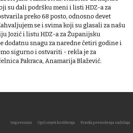
i su dali podršku meni i listi HDZ-a za
 ostvarila preko 68 posto, odnosno devet
ahvaljujem se i svima koji su glasali za našu
u Jozić i listu HDZ-a za Županijsku
e dodatnu snagu za naredne četiri godine i
mo sigurno i ostvariti - rekla je za
elnica Pakraca, Anamarija Blažević.
Impressum
Opći uvjeti korištenja
Pravila prenošenja sadržaja