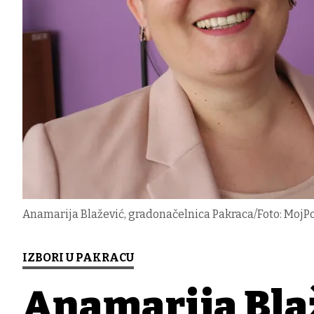
Anamarija Blažević, gradonačelnica Pakraca/Foto: MojPo
IZBORI U PAKRACU
Anamarija Blaž