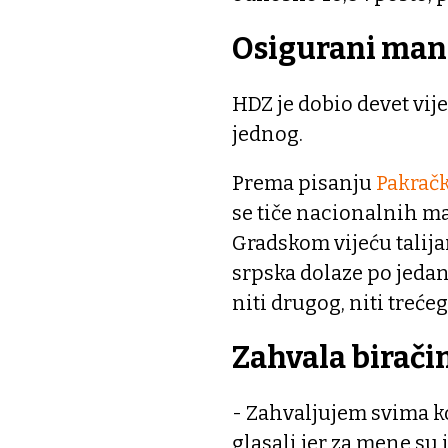
Osigurani man
HDZ je dobio devet vij
jednog.
Prema pisanju
Pakračk
se tiče nacionalnih m
Gradskom vijeću talija
srpska dolaze po jedan
niti drugog, niti treće
Zahvala birač
- Zahvaljujem svima koj
glasali jer za mene su 