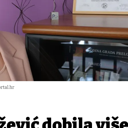
rtal.hr
ević dobila više