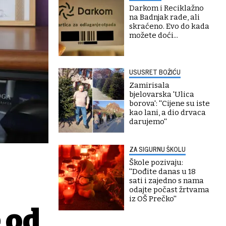
Darkom i Reciklažno
na Badnjak rade, ali
skraćeno. Evo do kada
možete doći...
USUSRET BOŽIĆU
Zamirisala
bjelovarska 'Ulica
borova': ''Cijene su iste
kao lani, a dio drvaca
darujemo''
ZA SIGURNU ŠKOLU
Škole pozivaju:
''Dođite danas u 18
sati i zajedno s nama
odajte počast žrtvama
iz OŠ Prečko''
 od