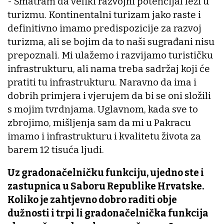
- Smatram da veliki razvojni potencijal leži u
turizmu. Kontinentalni turizam jako raste i
definitivno imamo predispozicije za razvoj
turizma, ali se bojim da to naši sugrađani nisu
prepoznali. Mi ulažemo i razvijamo turističku
infrastrukturu, ali nama treba sadržaj koji će
pratiti tu infrastrukturu. Naravno da ima i
dobrih primjera i vjerujem da bi se oni složili
s mojim tvrdnjama. Uglavnom, kada sve to
zbrojimo, mišljenja sam da mi u Pakracu
imamo i infrastrukturu i kvalitetu života za
barem 12 tisuća ljudi.
Uz gradonačelničku funkciju, ujedno ste i
zastupnica u Saboru Republike Hrvatske.
Koliko je zahtjevno dobro raditi obje
dužnosti i trpi li gradonačelnička funkcija