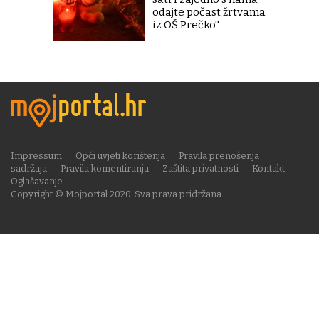
odajte počast žrtvama
iz OŠ Prečko''
Impressum
Opći uvjeti korištenja
Pravila prenošenja
sadržaja
Pravila komentiranja
Zaštita privatnosti
Kontakt
Oglašavanje
Copyright © Mojportal 2020. Sva prava pridržana.