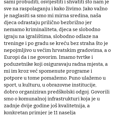
sami probuditi, osvijestiti i shvatiti što nam je
sve na raspolaganju i kako živimo. Jako važno
je naglasiti sa smo mi mirna sredina, naša
djeca odrastaju prilično bezbrižno jer
nemamo kriminaliteta, djeca se slobodno
igraju na igralištima, slobodno odlaze na
treninge i po gradu se kreću bez straha što je
nepojmljivo u većim hrvatskim gradovima, a o
Europi da i ne govorim. Imamo tvrtke i
poduzetnike koji osiguravaju radna mjesta, a
mi im kroz već spomenute programe i
potpore u tome pomažemo. Puno ulažemo u
sport, u kulturu, u obrazovne institucije,
dobro organiziran predškolski odgoj. Govorili
smo o komunalnoj infrastrukturi koja je u
zadnje dvije godine još kvalitetnija, a
konkretan primjer je 11 naselja