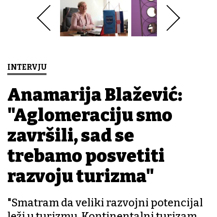
INTERVJU
Anamarija Blažević:
"Aglomeraciju smo
završili, sad se
trebamo posvetiti
razvoju turizma"
"Smatram da veliki razvojni potencijal
leži u turizmu. Kontinentalni turizam