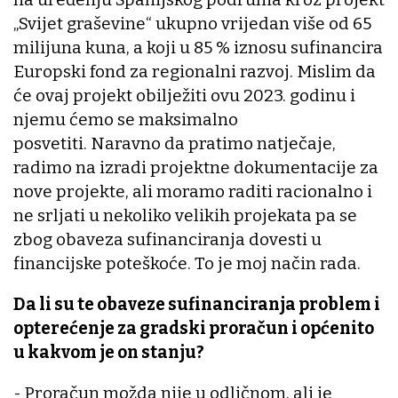
„Svijet graševine“ ukupno vrijedan više od 65
milijuna kuna, a koji u 85 % iznosu sufinancira
Europski fond za regionalni razvoj. Mislim da
će ovaj projekt obilježiti ovu 2023. godinu i
njemu ćemo se maksimalno
posvetiti. Naravno da pratimo natječaje,
radimo na izradi projektne dokumentacije za
nove projekte, ali moramo raditi racionalno i
ne srljati u nekoliko velikih projekata pa se
zbog obaveza sufinanciranja dovesti u
financijske poteškoće. To je moj način rada.
Da li su te obaveze sufinanciranja problem i
opterećenje za gradski proračun i općenito
u kakvom je on stanju?
- Proračun možda nije u odličnom, ali je