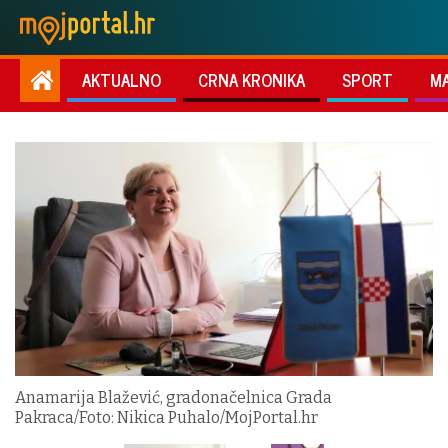
AKTUALNO
CRNA KRONIKA
SPORT
M
Anamarija Blažević, gradonačelnica Grada
Pakraca/Foto: Nikica Puhalo/MojPortal.hr