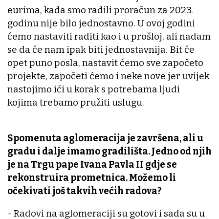
eurima, kada smo radili proračun za 2023.
godinu nije bilo jednostavno. U ovoj godini
ćemo nastaviti raditi kao i u prošloj, ali nadam
se da će nam ipak biti jednostavnija. Bit će
opet puno posla, nastavit ćemo sve započeto
projekte, započeti ćemo i neke nove jer uvijek
nastojimo ići u korak s potrebama ljudi
kojima trebamo pružiti uslugu.
Spomenuta aglomeracija je završena, ali u
gradu i dalje imamo gradilišta. Jedno od njih
je na Trgu pape Ivana Pavla II gdje se
rekonstruira prometnica. Možemo li
očekivati još takvih većih radova?
- Radovi na aglomeraciji su gotovi i sada su u