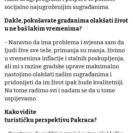
socijalno najugroženijim sugrađanima.
Dakle, pokušavate građanima olakšati život
u ne baš lakim vremenima?
- Naravno da ima problema i svjesna sam da
ljudi žive sve teže, primanja su manja, živimo
u vremenima inflacije i stalnih poskupljenja,
ali mi s razine gradske uprave maksimalno
nastojimo olakšati našim sugrađanima i
pridonijeti da im život ipak bude kvalitetniji.
Na tome radimo svi i nadam se da u tome
uspijevamo.
Kako vidite
turističku perspektivu Pakraca?