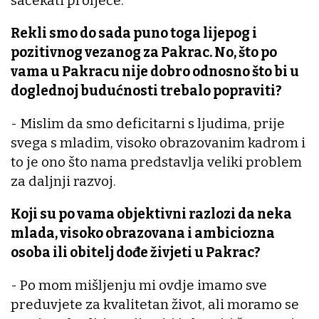
sačekati proljeće.
Rekli smo do sada puno toga lijepog i
pozitivnog vezanog za Pakrac. No, što po
vama u Pakracu nije dobro odnosno što bi u
doglednoj budućnosti trebalo popraviti?
- Mislim da smo deficitarni s ljudima, prije
svega s mladim, visoko obrazovanim kadrom i
to je ono što nama predstavlja veliki problem
za daljnji razvoj.
Koji su po vama objektivni razlozi da neka
mlada, visoko obrazovana i ambiciozna
osoba ili obitelj dođe živjeti u Pakrac?
- Po mom mišljenju mi ovdje imamo sve
preduvjete za kvalitetan život, ali moramo se