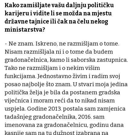
Kako zamišljate vašu daljnju političku
karijeru i vidite li se možda na mjestu
državne tajnice ili čak na čelu nekog
ministarstva?
- Ne znam. Iskreno, ne razmišljam o tome.
Nisam razmišljala ni i o tome da budem
gradonačelnica, kamo li saborska zastupnica.
Tako ne razmišljam i o nekim višim
funkcijama. Jednostavno živim i radim svoj
posao najbolje što znam. U stvari moja jedina
politička želja je bila da postanem gradska
vijećnica i moram reći da to nikad nisam
uspjela. Godine 2013. postala sam zamjenica
tadašnjeg gradonačelnika, 2016. sam
imenovana za gradonačelnicu, godinu dana
kasnije sam na tu dužnost izabrana na