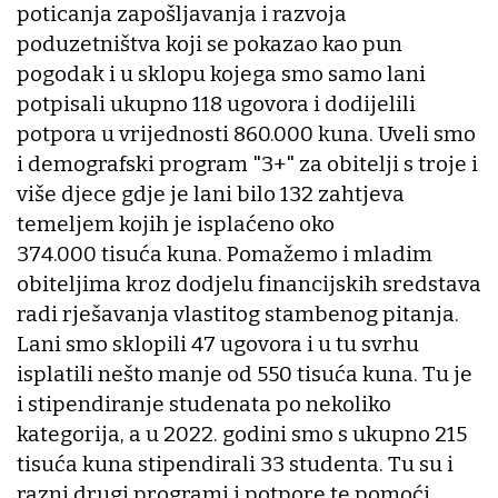
poticanja zapošljavanja i razvoja
poduzetništva koji se pokazao kao pun
pogodak i u sklopu kojega smo samo lani
potpisali ukupno 118 ugovora i dodijelili
potpora u vrijednosti 860.000 kuna. Uveli smo
i demografski program "3+" za obitelji s troje i
više djece gdje je lani bilo 132 zahtjeva
temeljem kojih je isplaćeno oko
374.000 tisuća kuna. Pomažemo i mladim
obiteljima kroz dodjelu financijskih sredstava
radi rješavanja vlastitog stambenog pitanja.
Lani smo sklopili 47 ugovora i u tu svrhu
isplatili nešto manje od 550 tisuća kuna. Tu je
i stipendiranje studenata po nekoliko
kategorija, a u 2022. godini smo s ukupno 215
tisuća kuna stipendirali 33 studenta. Tu su i
razni drugi programi i potpore te pomoći