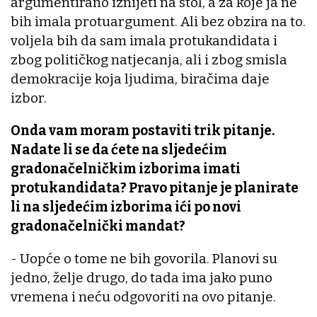
argumentirano iznijeti na stol, a za koje ja ne
bih imala protuargument. Ali bez obzira na to.
voljela bih da sam imala protukandidata i
zbog političkog natjecanja, ali i zbog smisla
demokracije koja ljudima, biračima daje
izbor.
Onda vam moram postaviti trik pitanje.
Nadate li se da ćete na sljedećim
gradonačelničkim izborima imati
protukandidata? Pravo pitanje je planirate
li na sljedećim izborima ići po novi
gradonačelnički mandat?
- Uopće o tome ne bih govorila. Planovi su
jedno, želje drugo, do tada ima jako puno
vremena i neću odgovoriti na ovo pitanje.