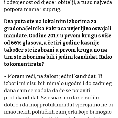
i odvojenost od djece i obitelji, a tu su najveća
potpora mama i suprug.
Dva puta ste na lokalnim izborima za
gradonačelnika Pakraca uvjerljivo osvajali
mandate. Godine 2017. u prvom krugu s više
od 66% glasova, a četiri godine kasnije
također ste izabrani u prvom krugu no na
tim ste izborima bili i jedini kandidat. Kako
to komentirate?
- Moram reći, na žalost jedini kandidat. Ti
izbori mi nisu bili nimalo ugodni i do zadnjeg
dana sam se nadala da će se pojaviti
protukandidat. Svjesna sam da se radilo
dobro i da moj protukandidat vjerojatno ne bi
imao nekih političkih zamjerki koje bi mogao