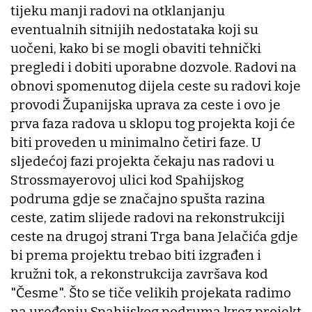
tijeku manji radovi na otklanjanju
eventualnih sitnijih nedostataka koji su
uočeni, kako bi se mogli obaviti tehnički
pregledi i dobiti uporabne dozvole. Radovi na
obnovi spomenutog dijela ceste su radovi koje
provodi Županijska uprava za ceste i ovo je
prva faza radova u sklopu tog projekta koji će
biti proveden u minimalno četiri faze. U
sljedećoj fazi projekta čekaju nas radovi u
Strossmayerovoj ulici kod Spahijskog
podruma gdje se značajno spušta razina
ceste, zatim slijede radovi na rekonstrukciji
ceste na drugoj strani Trga bana Jelačića gdje
bi prema projektu trebao biti izgrađen i
kružni tok, a rekonstrukcija završava kod
"Česme". Što se tiče velikih projekata radimo
na uređenju Spahijskog podruma kroz projekt