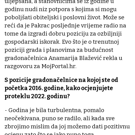
uljepšana, a stanovnicima se iz godine u
godinu nudi niz potpora s kojima si mogu
poboljšati obiteljski i poslovni život. Može se
reći da je Pakrac posljednje vrijeme radio na
tome da izgradi dobru poziciju za ozbiljniji
gospodarski iskorak. Evo što je o trenutnoj
poziciji grada i planovima za budućnost
gradonačelnica Anamarija Blažević rekla u
razgovoru za MojPortal.hr.
S pozicije gradonačelnice na kojoj ste od
početka 2016. godine, kako ocjenjujete
proteklu 2022. godinu?
- Godina je bila turbulentna, pomalo
neočekivana, puno se radilo, ali kada sve
zbrojimo mislim da joj možemo dati pozitivnu
ocjenu zato što se jako puno toga