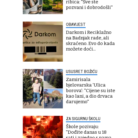
ribica: ''Sve ste
pozvani i dobrodošli''
OBAVIJEST
Darkom i Reciklažno
na Badnjak rade, ali
skraćeno. Evo do kada
možete doći...
USUSRET BOŽIĆU
Zamirisala
bjelovarska 'Ulica
borova': ''Cijene su iste
kao lani, a dio drvaca
darujemo''
ZA SIGURNU ŠKOLU
Škole pozivaju:
''Dođite danas u 18
sati i zajedno s nama