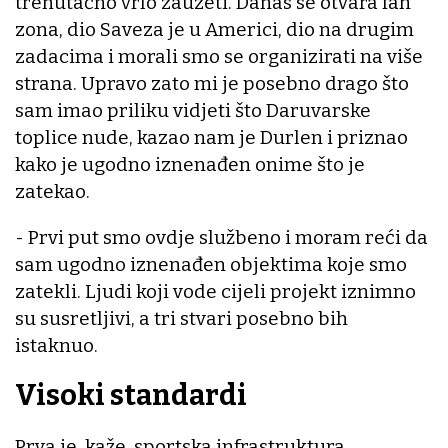
trenutačno vrlo zauzeti. Danas se otvara fan
zona, dio Saveza je u Americi, dio na drugim
zadacima i morali smo se organizirati na više
strana. Upravo zato mi je posebno drago što
sam imao priliku vidjeti što Daruvarske
toplice nude, kazao nam je Durlen i priznao
kako je ugodno iznenađen onime što je
zatekao.
- Prvi put smo ovdje službeno i moram reći da
sam ugodno iznenađen objektima koje smo
zatekli. Ljudi koji vode cijeli projekt iznimno
su susretljivi, a tri stvari posebno bih
istaknuo.
Visoki standardi
Prva je, kaže, sportska infrastruktura.