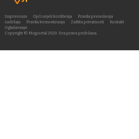
Impressum
Opći uvjeti korištenja
Pravila prenošenja
sadržaja
Pravila komentiranja
Zaštita privatnosti
Kontakt
Oglašavanje
Copyright © Mojportal 2020. Sva prava pridržana.