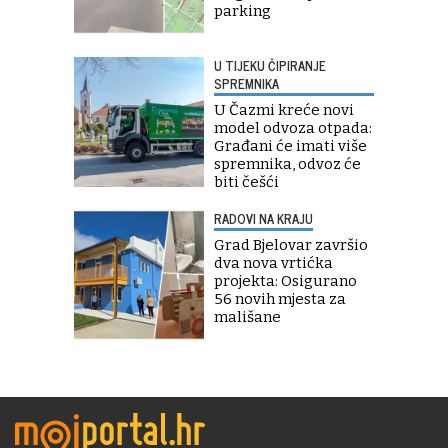
parking
U TIJEKU ČIPIRANJE
SPREMNIKA
U Čazmi kreće novi
model odvoza otpada:
Građani će imati više
spremnika, odvoz će
biti češći
RADOVI NA KRAJU
Grad Bjelovar završio
dva nova vrtićka
projekta: Osigurano
56 novih mjesta za
mališane