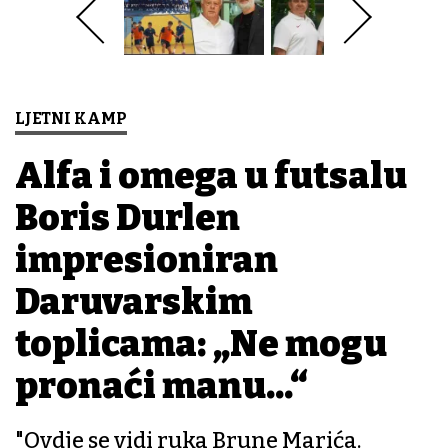
LJETNI KAMP
Alfa i omega u futsalu
Boris Durlen
impresioniran
Daruvarskim
toplicama: „Ne mogu
pronaći manu...“
"Ovdje se vidi ruka Brune Marića.