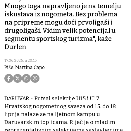
Mnogo toga napravljeno je na temelju
iskustava iz nogometa. Bez problema
na pripreme mogu doći prvoligaši i
drugoligaši. Vidim velik potencijal u
segmentu sportskog turizma", kaže
Durlen
17.06.2026. u 20:15
Piše: Martina Čapo
DARUVAR - Futsal selekcije U15 i U17
Hrvatskog nogometnog saveza od 15. do 18.
lipnja nalaze se na ljetnom kampu u
Daruvarskim toplicama. Riječ je o mladim
reprezentativnim selekcijama sastavljenima