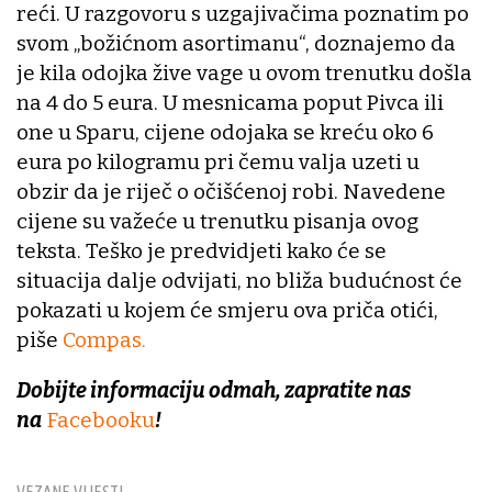
reći. U razgovoru s uzgajivačima poznatim po
svom „božićnom asortimanu“, doznajemo da
je kila odojka žive vage u ovom trenutku došla
na 4 do 5 eura. U mesnicama poput Pivca ili
one u Sparu, cijene odojaka se kreću oko 6
eura po kilogramu pri čemu valja uzeti u
obzir da je riječ o očišćenoj robi. Navedene
cijene su važeće u trenutku pisanja ovog
teksta. Teško je predvidjeti kako će se
situacija dalje odvijati, no bliža budućnost će
pokazati u kojem će smjeru ova priča otići,
piše
Compas.
Dobijte informaciju odmah, zapratite nas
na
Facebooku
!
VEZANE VIJESTI