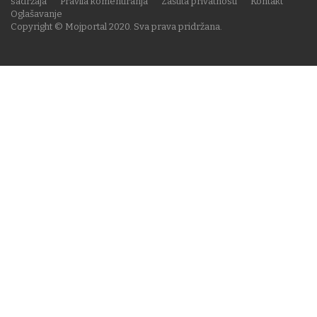
sadržaja
Pravila komentiranja
Zaštita privatnosti
Kontakt
Oglašavanje
Copyright © Mojportal 2020. Sva prava pridržana.