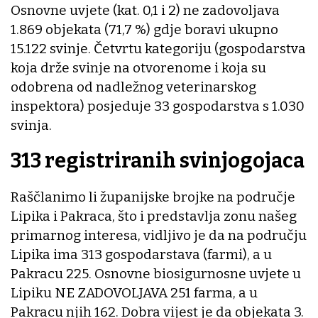
Osnovne uvjete (kat. 0,1 i 2) ne zadovoljava
1.869 objekata (71,7 %) gdje boravi ukupno
15.122 svinje. Četvrtu kategoriju (gospodarstva
koja drže svinje na otvorenome i koja su
odobrena od nadležnog veterinarskog
inspektora) posjeduje 33 gospodarstva s 1.030
svinja.
313 registriranih svinjogojaca
Raščlanimo li županijske brojke na područje
Lipika i Pakraca, što i predstavlja zonu našeg
primarnog interesa, vidljivo je da na području
Lipika ima 313 gospodarstava (farmi), a u
Pakracu 225. Osnovne biosigurnosne uvjete u
Lipiku NE ZADOVOLJAVA 251 farma, a u
Pakracu njih 162. Dobra vijest je da objekata 3.