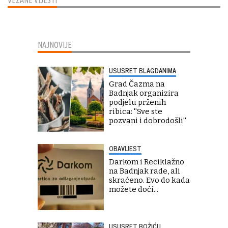
NAJNOVIJE
USUSRET BLAGDANIMA
Grad Čazma na
Badnjak organizira
podjelu prženih
ribica: ''Sve ste
pozvani i dobrodošli''
OBAVIJEST
Darkom i Reciklažno
na Badnjak rade, ali
skraćeno. Evo do kada
možete doći...
USUSRET BOŽIĆU