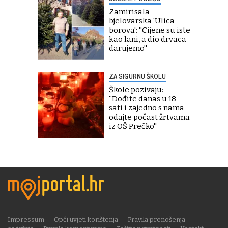
Zamirisala
bjelovarska 'Ulica
borova': ''Cijene su iste
kao lani, a dio drvaca
darujemo''
ZA SIGURNU ŠKOLU
Škole pozivaju:
''Dođite danas u 18
sati i zajedno s nama
odajte počast žrtvama
iz OŠ Prečko''
Impressum
Opći uvjeti korištenja
Pravila prenošenja