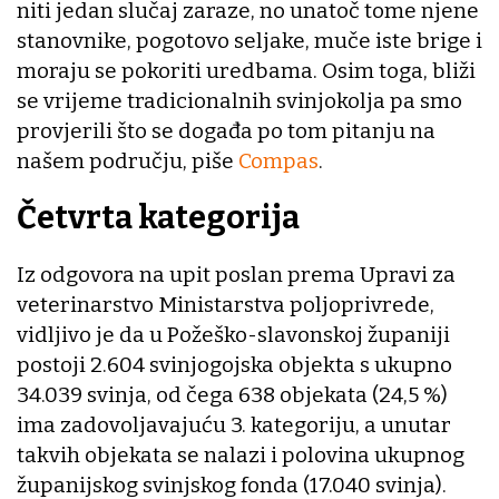
niti jedan slučaj zaraze, no unatoč tome njene
stanovnike, pogotovo seljake, muče iste brige i
moraju se pokoriti uredbama. Osim toga, bliži
se vrijeme tradicionalnih svinjokolja pa smo
provjerili što se događa po tom pitanju na
našem području, piše
Compas
.
Četvrta kategorija
Iz odgovora na upit poslan prema Upravi za
veterinarstvo Ministarstva poljoprivrede,
vidljivo je da u Požeško-slavonskoj županiji
postoji 2.604 svinjogojska objekta s ukupno
34.039 svinja, od čega 638 objekata (24,5 %)
ima zadovoljavajuću 3. kategoriju, a unutar
takvih objekata se nalazi i polovina ukupnog
županijskog svinjskog fonda (17.040 svinja).