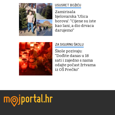
USUSRET BOŽIĆU
Zamirisala
bjelovarska 'Ulica
borova': ''Cijene su iste
kao lani, a dio drvaca
darujemo''
ZA SIGURNU ŠKOLU
Škole pozivaju:
''Dođite danas u 18
sati i zajedno s nama
odajte počast žrtvama
iz OŠ Prečko''