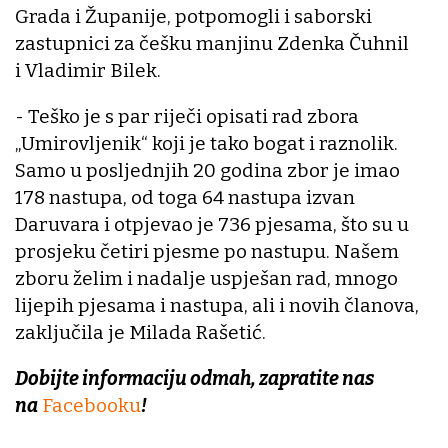
Grada i Županije, potpomogli i saborski
zastupnici za češku manjinu Zdenka Čuhnil
i Vladimir Bilek.
- Teško je s par riječi opisati rad zbora
„Umirovljenik“ koji je tako bogat i raznolik.
Samo u posljednjih 20 godina zbor je imao
178 nastupa, od toga 64 nastupa izvan
Daruvara i otpjevao je 736 pjesama, što su u
prosjeku četiri pjesme po nastupu. Našem
zboru želim i nadalje uspješan rad, mnogo
lijepih pjesama i nastupa, ali i novih članova,
zaključila je Milada Rašetić.
Dobijte informaciju odmah, zapratite nas
na
Facebooku
!