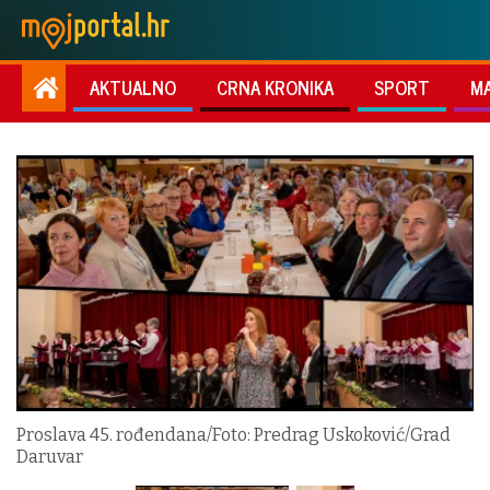
AKTUALNO
CRNA KRONIKA
SPORT
M
Proslava 45. rođendana/Foto: Predrag Uskoković/Grad
Daruvar