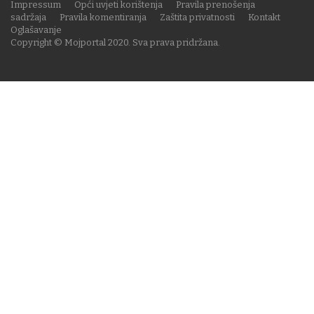
Impressum
Opći uvjeti korištenja
Pravila prenošenja
sadržaja
Pravila komentiranja
Zaštita privatnosti
Kontakt
Oglašavanje
Copyright © Mojportal 2020. Sva prava pridržana.