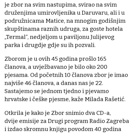
je zbor na svim nastupima, svirao na svim
druženjima umirovljenika u Daruvaru, ali i u
podružnicama Matice, na mnogim godišnjim
skupštinama raznih udruga, za goste hotela
„Termal“, nedjeljom u paviljonu Julijevog
parka i drugdje gdje su ih pozvali.
Zborom je u ovih 45 godina prošlo 165
članova, a uvježbavano je bilo oko 200
pjesama. Od početnih 10 članova zbor je imao
najviše 46 članova, a danas nas je 22.
Sastajemo se jednom tjedno i pjevamo
hrvatske i češke pjesme, kaže Milada Rašetić.
Otkrila je kako je Zbor snimio dva CD-a,
dvije emisije za Drugi program Radio Zagreba
i izdao skromnu knjigu povodom 40 godina