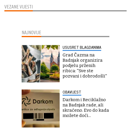
VEZANE VIJESTI
NAJNOVIJE
USUSRET BLAGDANIMA
Grad Čazma na
Badnjak organizira
podjelu prženih
ribica: ''Sve ste
pozvani i dobrodošli''
OBAVIJEST
Darkom i Reciklažno
na Badnjak rade, ali
skraćeno. Evo do kada
možete doći...