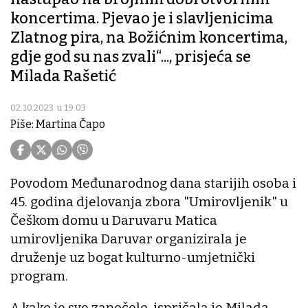
koncertima. Pjevao je i slavljenicima
Zlatnog pira, na Božićnim koncertima,
gdje god su nas zvali“..., prisjeća se
Milada Rašetić
02.10.2023. u 19:03
Piše: Martina Čapo
Povodom Međunarodnog dana starijih osoba i
45. godina djelovanja zbora "Umirovljenik" u
Češkom domu u Daruvaru Matica
umirovljenika Daruvar organizirala je
druženje uz bogat kulturno-umjetnički
program.
A kako je sve započelo, ispričala je Milada