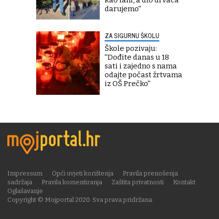
kao lani, a dio drvaca
darujemo''
ZA SIGURNU ŠKOLU
Škole pozivaju:
''Dođite danas u 18
sati i zajedno s nama
odajte počast žrtvama
iz OŠ Prečko''
Impressum
Opći uvjeti korištenja
Pravila prenošenja
sadržaja
Pravila komentiranja
Zaštita privatnosti
Kontakt
Oglašavanje
Copyright © Mojportal 2020. Sva prava pridržana.