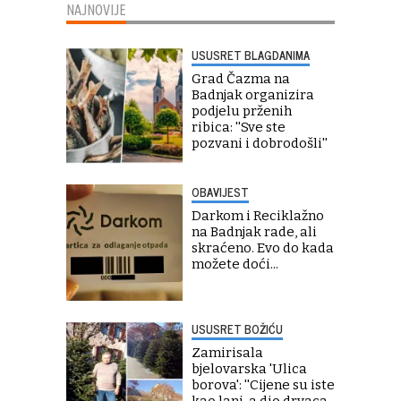
NAJNOVIJE
USUSRET BLAGDANIMA
Grad Čazma na
Badnjak organizira
podjelu prženih
ribica: ''Sve ste
pozvani i dobrodošli''
OBAVIJEST
Darkom i Reciklažno
na Badnjak rade, ali
skraćeno. Evo do kada
možete doći...
USUSRET BOŽIĆU
Zamirisala
bjelovarska 'Ulica
borova': ''Cijene su iste