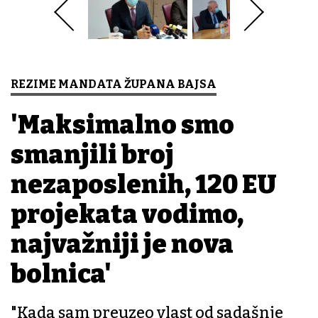
REZIME MANDATA ŽUPANA BAJSA
'Maksimalno smo
smanjili broj
nezaposlenih, 120 EU
projekata vodimo,
najvažniji je nova
bolnica'
"Kada sam preuzeo vlast od sadašnje