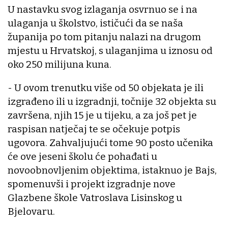
U nastavku svog izlaganja osvrnuo se i na
ulaganja u školstvo, ističući da se naša
županija po tom pitanju nalazi na drugom
mjestu u Hrvatskoj, s ulaganjima u iznosu od
oko 250 milijuna kuna.
- U ovom trenutku više od 50 objekata je ili
izgrađeno ili u izgradnji, točnije 32 objekta su
završena, njih 15 je u tijeku, a za još pet je
raspisan natječaj te se očekuje potpis
ugovora. Zahvaljujući tome 90 posto učenika
će ove jeseni školu će pohađati u
novoobnovljenim objektima, istaknuo je Bajs,
spomenuvši i projekt izgradnje nove
Glazbene škole Vatroslava Lisinskog u
Bjelovaru.