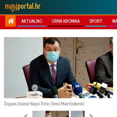
AKTUALNO
CRNA KRONIKA
SPORT
M
Župan Damir Bajs/ Foto: Deni Marčinković