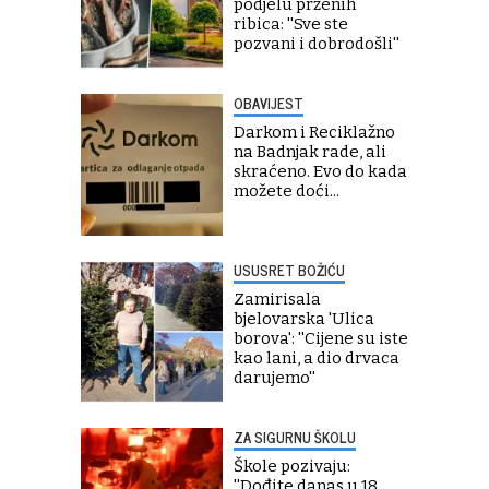
podjelu prženih
ribica: ''Sve ste
pozvani i dobrodošli''
OBAVIJEST
Darkom i Reciklažno
na Badnjak rade, ali
skraćeno. Evo do kada
možete doći...
USUSRET BOŽIĆU
Zamirisala
bjelovarska 'Ulica
borova': ''Cijene su iste
kao lani, a dio drvaca
darujemo''
ZA SIGURNU ŠKOLU
Škole pozivaju:
''Dođite danas u 18