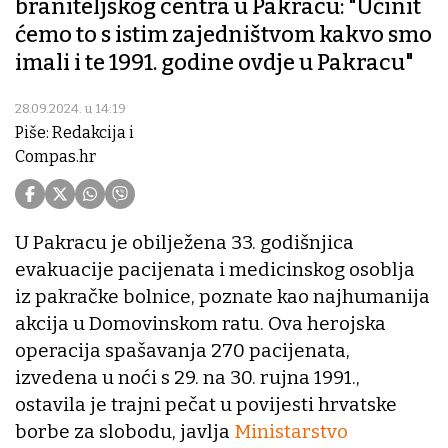
braniteljskog centra u Pakracu: "Učinit
ćemo to s istim zajedništvom kakvo smo
imali i te 1991. godine ovdje u Pakracu"
28.09.2024. u 14:19
Piše: Redakcija i
Compas.hr
U Pakracu je obilježena 33. godišnjica
evakuacije pacijenata i medicinskog osoblja
iz pakračke bolnice, poznate kao najhumanija
akcija u Domovinskom ratu. Ova herojska
operacija spašavanja 270 pacijenata,
izvedena u noći s 29. na 30. rujna 1991.,
ostavila je trajni pečat u povijesti hrvatske
borbe za slobodu, javlja
Ministarstvo