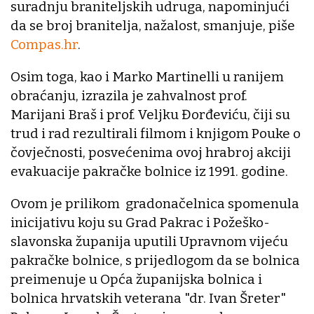
suradnju braniteljskih udruga, napominjući
da se broj branitelja, nažalost, smanjuje, piše
Compas.hr
.
Osim toga, kao i Marko Martinelli u ranijem
obraćanju, izrazila je zahvalnost prof.
Marijani Braš i prof. Veljku Đorđeviću, čiji su
trud i rad rezultirali filmom i knjigom Pouke o
čovječnosti, posvećenima ovoj hrabroj akciji
evakuacije pakračke bolnice iz 1991. godine.
Ovom je prilikom gradonačelnica spomenula
inicijativu koju su Grad Pakrac i Požeško-
slavonska županija uputili Upravnom vijeću
pakračke bolnice, s prijedlogom da se bolnica
preimenuje u Opća županijska bolnica i
bolnica hrvatskih veterana "dr. Ivan Šreter"