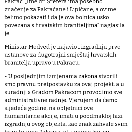
Pakrac. „Ime dr. Šretera ima posebno
značenje za Pakračane i Lipičane, a ovime
želimo pokazati i da je ova bolnica usko
povezana s hrvatskim braniteljima“ naglasila
je.
Ministar Medved je najavio i izgradnju prve
ustanove za dugotrajni smještaj hrvatskih
branitelja upravo u Pakracu.
- U posljednjim izmjenama zakona stvorili
smo pravnu pretpostavku za ovaj projekt, a u
suradnji s Gradom Pakracom provodimo sve
administrativne radnje. Vjerujem da ćemo
sljedeće godine, na obljetnici ove
humanitarne akcije, imati u poodmakloj fazi
izgradnju ovog objekta, kao znak zahvale svim
braniteljima Pakraca, ali i onima koji su