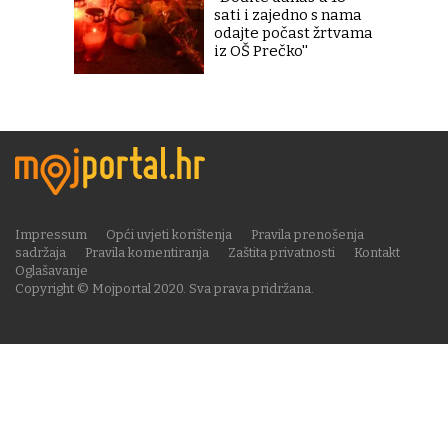
sati i zajedno s nama
odajte počast žrtvama
iz OŠ Prečko''
Impressum
Opći uvjeti korištenja
Pravila prenošenja
sadržaja
Pravila komentiranja
Zaštita privatnosti
Kontakt
Oglašavanje
Copyright © Mojportal 2020. Sva prava pridržana.