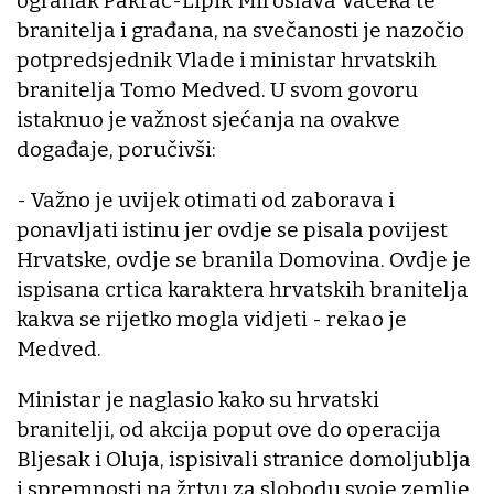
ogranak Pakrac-Lipik Miroslava Vaceka te
branitelja i građana, na svečanosti je nazočio
potpredsjednik Vlade i ministar hrvatskih
branitelja Tomo Medved. U svom govoru
istaknuo je važnost sjećanja na ovakve
događaje, poručivši:
- Važno je uvijek otimati od zaborava i
ponavljati istinu jer ovdje se pisala povijest
Hrvatske, ovdje se branila Domovina. Ovdje je
ispisana crtica karaktera hrvatskih branitelja
kakva se rijetko mogla vidjeti - rekao je
Medved.
Ministar je naglasio kako su hrvatski
branitelji, od akcija poput ove do operacija
Bljesak i Oluja, ispisivali stranice domoljublja
i spremnosti na žrtvu za slobodu svoje zemlje.