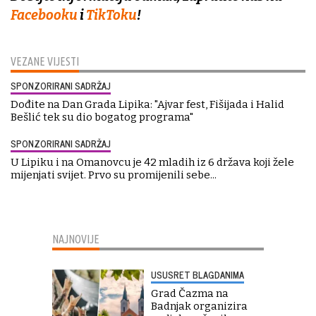
Facebooku
i
TikToku
!
VEZANE VIJESTI
SPONZORIRANI SADRŽAJ
Dođite na Dan Grada Lipika: "Ajvar fest, Fišijada i Halid
Bešlić tek su dio bogatog programa"
SPONZORIRANI SADRŽAJ
U Lipiku i na Omanovcu je 42 mladih iz 6 država koji žele
mijenjati svijet. Prvo su promijenili sebe...
NAJNOVIJE
USUSRET BLAGDANIMA
Grad Čazma na
Badnjak organizira