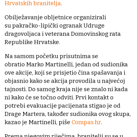
Hrvatskih branitelja
.
Obilježavanje obljetnice organizirali
su pakračko-lipički ogranak Udruge
dragovoljaca i veterana Domovinskog rata
Republike Hrvatske.
Na samom početku prisutnima se
obratio Marko Martinelli, jedan od sudionika
ove akcije, koji se prisjetio čina spašavanja i
objasnio kako se akcija provodila u najvećoj
tajnosti. Do samog kraja nije se znalo ni kada
ni kako će se točno odviti. Prvi kontakt o
potrebi evakuacije pacijenata stigao je od
Drage Martera, također sudionika ovog skupa,
kazao je Martinelli, piše
Compas.hr
.
Prema njegovim riječima, branitelji su se u