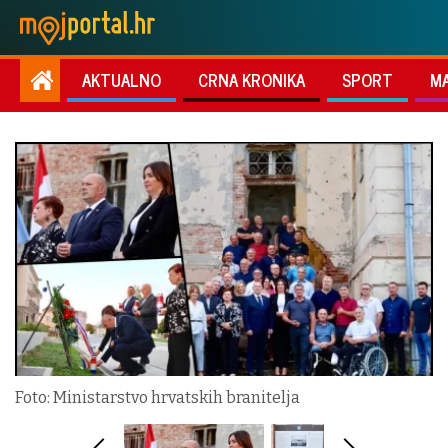
AKTUALNO
CRNA KRONIKA
SPORT
M
Foto: Ministarstvo hrvatskih branitelja