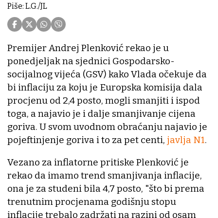
Piše: L.G./JL
Premijer Andrej Plenković rekao je u
ponedjeljak na sjednici Gospodarsko-
socijalnog vijeća (GSV) kako Vlada očekuje da
bi inflaciju za koju je Europska komisija dala
procjenu od 2,4 posto, mogli smanjiti i ispod
toga, a najavio je i dalje smanjivanje cijena
goriva. U svom uvodnom obraćanju najavio je
pojeftinjenje goriva i to za pet centi,
javlja N1
.
Vezano za inflatorne pritiske Plenković je
rekao da imamo trend smanjivanja inflacije,
ona je za studeni bila 4,7 posto, "što bi prema
trenutnim procjenama godišnju stopu
inflacije trebalo zadržati na razini od osam