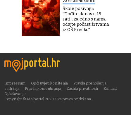
ZA SIGURNU ŠKOLU
Škole pozivaju:
''Dođite danas u 18
sati i zajedno s nama
odajte počast žrtvama
iz OŠ Prečko''
Impressum
Opći uvjeti korištenja
Pravila prenošenja
sadržaja
Pravila komentiranja
Zaštita privatnosti
Kontakt
Oglašavanje
Copyright © Mojportal 2020. Sva prava pridržana.