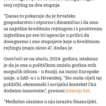
svoj rejting za dva stupnja.
"Danas to pokazuje da je hrvatsko
gospodarstvo i otporno i dinamično i da smo
sa najvišim kreditnim rejtingom i s pozitivnim
izgledima po sve tri agencije u prilici da
dosegnemo i one stupnjeve koje u kreditnom
rejtingu imaju slovo A", dodao je.
Osvrćući se na iduću, 2024. godinu, istaknuo
je da je ona u političkom smislu godina svih
mogućih izbora - u Rusiji, na razini Europske
unije, u SAD-u i u Hrvatskoj, "što onda cijeli taj
politički, ekonomski i socijalni kontekst čini
dodatno izazovnim", prenosi
Jutarnji list
.
"Međutim ulazimo u nju izrazito financijski,