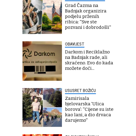
Grad Čazma na
Badnjak organizira
podjelu prženih
ribica: ''Sve ste
pozvani i dobrodošli''
OBAVIJEST
Darkom i Reciklažno
na Badnjak rade, ali
skraćeno. Evo do kada
možete doći...
USUSRET BOŽIĆU
Zamirisala
bjelovarska 'Ulica
borova': ''Cijene su iste
kao lani, a dio drvaca
darujemo''