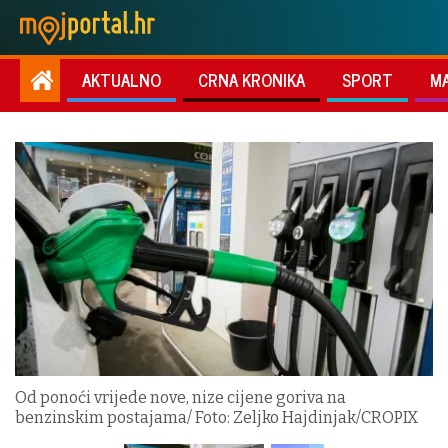
AKTUALNO
CRNA KRONIKA
SPORT
M
Od ponoći vrijede nove, nize cijene goriva na
benzinskim postajama/ Foto: Zeljko Hajdinjak/CROPIX