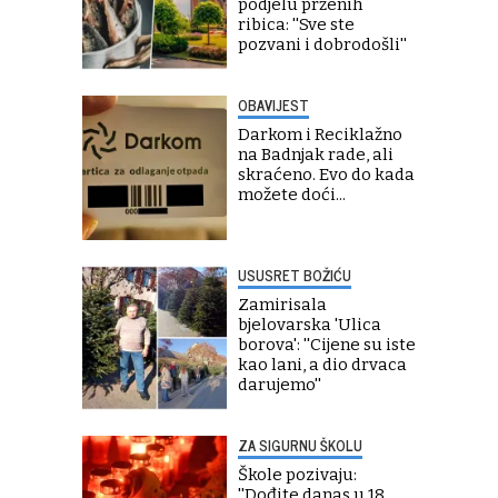
podjelu prženih
ribica: ''Sve ste
pozvani i dobrodošli''
OBAVIJEST
Darkom i Reciklažno
na Badnjak rade, ali
skraćeno. Evo do kada
možete doći...
USUSRET BOŽIĆU
Zamirisala
bjelovarska 'Ulica
borova': ''Cijene su iste
kao lani, a dio drvaca
darujemo''
ZA SIGURNU ŠKOLU
Škole pozivaju:
''Dođite danas u 18