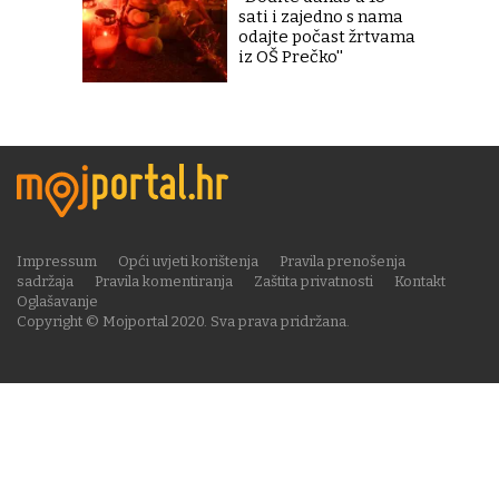
sati i zajedno s nama
odajte počast žrtvama
iz OŠ Prečko''
Impressum
Opći uvjeti korištenja
Pravila prenošenja
sadržaja
Pravila komentiranja
Zaštita privatnosti
Kontakt
Oglašavanje
Copyright © Mojportal 2020. Sva prava pridržana.