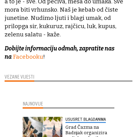
a to je - sve. Od peciva, mesa do umaka. Sve
mora biti vrhunsko. Naš je kebab od čiste
junetine. Nudimo ljuti i blagi umak, od
prilopga sir, kukuruz, rajčicu, luk, kupus,
zelenu salatu - kaže.
Dobijte informaciju odmah, zapratite nas
na
Facebooku
!
VEZANE VIJESTI
NAJNOVIJE
USUSRET BLAGDANIMA
Grad Čazma na
Badnjak organizira