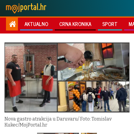
AKTUALNO
CRNA KRONIKA
SPORT
M
Nova gastro atrakcija u Daruvaru/ Foto: Tomislav
Kukec/MojPortal.hr