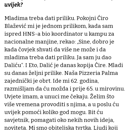
uvijek?
Mladima treba dati priliku. Pokojni Ćiro
Blažević mi je jednom prilikom, kada sam
ispred HNS-a bio koordinator u kampu za
nacionalne manjine, rekao: „Sine, dobro je
kada čovjek shvati da više ne može i da
mladima treba dati priliku. Ja sam ju dao
Daliću“. I Eto, Dalić je danas kopija Ćire. Mladi
su danas željni prilike. Naša Pizzeria Palma
zajednički je obrt. Ide mi 62. godina,
razmišljam da ću možda i prije 65. u mirovinu.
Uvjete imam, a unuci me čekaju. Želim što
više vremena provoditi s njima, a u poslu ću
uvijek pomoći koliko god mogu. Bit ću
savjetnik, pomagati oko nekih novih ideja,
noviteta. Mi smo obiteljska tvrtka. Ljudi koji