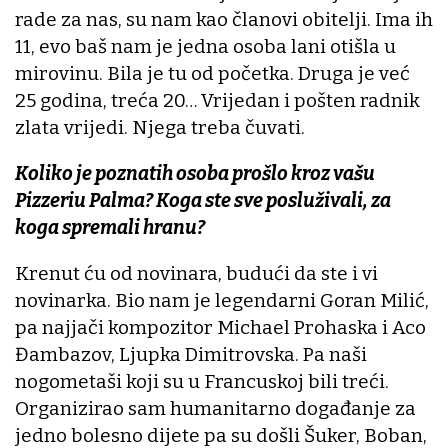
rade za nas, su nam kao članovi obitelji. Ima ih
11, evo baš nam je jedna osoba lani otišla u
mirovinu. Bila je tu od početka. Druga je već
25 godina, treća 20… Vrijedan i pošten radnik
zlata vrijedi. Njega treba čuvati.
Koliko je poznatih osoba prošlo kroz vašu
Pizzeriu Palma? Koga ste sve posluživali, za
koga spremali hranu?
Krenut ću od novinara, budući da ste i vi
novinarka. Bio nam je legendarni Goran Milić,
pa najjači kompozitor Michael Prohaska i Aco
Đambazov, Ljupka Dimitrovska. Pa naši
nogometaši koji su u Francuskoj bili treći.
Organizirao sam humanitarno događanje za
jedno bolesno dijete pa su došli Šuker, Boban,