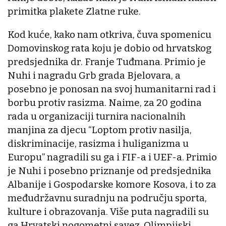
primitka plakete Zlatne ruke.
Kod kuće, kako nam otkriva, čuva spomenicu
Domovinskog rata koju je dobio od hrvatskog
predsjednika dr. Franje Tuđmana. Primio je
Nuhi i nagradu Grb grada Bjelovara, a
posebno je ponosan na svoj humanitarni rad i
borbu protiv rasizma. Naime, za 20 godina
rada u organizaciji turnira nacionalnih
manjina za djecu “Loptom protiv nasilja,
diskriminacije, rasizma i huliganizma u
Europu” nagradili su ga i FIF-a i UEF-a. Primio
je Nuhi i posebno priznanje od predsjednika
Albanije i Gospodarske komore Kosova, i to za
međudržavnu suradnju na području sporta,
kulture i obrazovanja. Više puta nagradili su
ga Hrvatski nogometni savez, Olimpijski