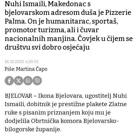
Nuhi Ismaili, Makedonac s
bjelovarskom adresom duša je Pizzerie
Palma. On je humanitarac, sportaš,
promotor turizma, ali i čuvar
nacionalnih manjina. Čovjek u čijem se
društvu svi dobro osjećaju
16.12.2023. u 20:01
Piše: Martina Čapo
BJELOVAR – Ikona Bjelovara, ugostitelj Nuhi
Ismaili, dobitnik je prestižne plakete Zlatne
ruke s pisanim priznanjem koju mu je
dodjelila Obrtnička komora Bjelovarsko-
bilogorske županije.