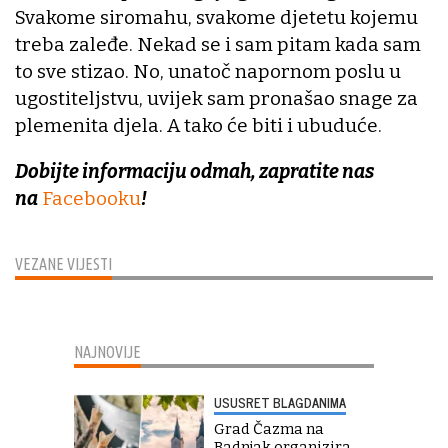
Svakome siromahu, svakome djetetu kojemu
treba zaleđe. Nekad se i sam pitam kada sam
to sve stizao. No, unatoč napornom poslu u
ugostiteljstvu, uvijek sam pronašao snage za
plemenita djela. A tako će biti i ubuduće.
Dobijte informaciju odmah, zapratite nas
na
Facebooku
!
VEZANE VIJESTI
NAJNOVIJE
USUSRET BLAGDANIMA
Grad Čazma na
Badnjak organizira