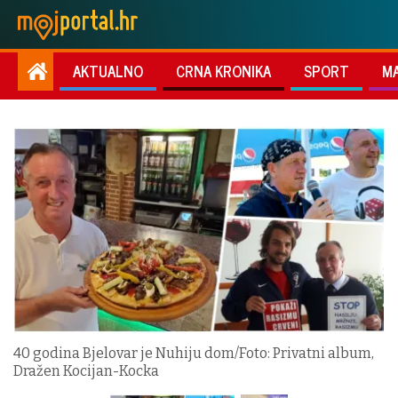
AKTUALNO
CRNA KRONIKA
SPORT
M
40 godina Bjelovar je Nuhiju dom/Foto: Privatni album,
Dražen Kocijan-Kocka