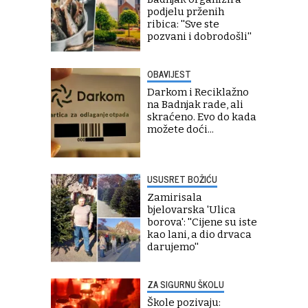
podjelu prženih
ribica: ''Sve ste
pozvani i dobrodošli''
OBAVIJEST
Darkom i Reciklažno
na Badnjak rade, ali
skraćeno. Evo do kada
možete doći...
USUSRET BOŽIĆU
Zamirisala
bjelovarska 'Ulica
borova': ''Cijene su iste
kao lani, a dio drvaca
darujemo''
ZA SIGURNU ŠKOLU
Škole pozivaju: