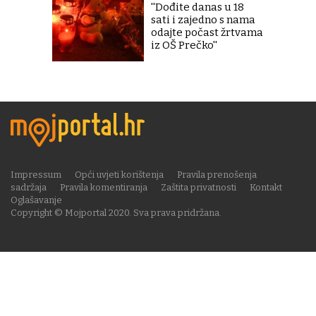
''Dođite danas u 18
sati i zajedno s nama
odajte počast žrtvama
iz OŠ Prečko''
Impressum
Opći uvjeti korištenja
Pravila prenošenja
sadržaja
Pravila komentiranja
Zaštita privatnosti
Kontakt
Oglašavanje
Copyright © Mojportal 2020. Sva prava pridržana.