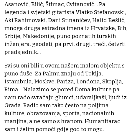
Asanović, Bilić, Štimac, Cvitanović… Pa
legenda i svjetski gitarista Vlatko Stefanovski,
Aki Rahimovski, Đani Stinaničev, Halid Bešlić,
mnoga druga estradna imena iz Hrvatske, Bih,
Srbije, Makedonije, puno poznatih turskih
inženjera, geodeti, pa prvi, drugi, treći, četvrti
predsjednik…
Svi su oni bili u ovom našem malom objektu s
puno duše. Za Palmu znaju od Tokija,
Istambula, Moskve, Pariza, Londona, Skoplja,
Rima… Nalazimo se pored Doma kulture pa
nam rado svraćaju glumci, udaraljkaši, ljudi iz
Grada. Radio sam tako često na poljima
kulture, obrazovanja, sporta, nacionalnih
manjina, a ne samo s hranom. Humanitarac
sam i želim pomoći gdje god to mogu.