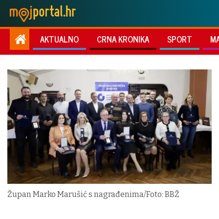
AKTUALNO
CRNA KRONIKA
SPORT
M
Župan Marko Marušić s nagrađenima/Foto: BBŽ