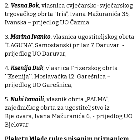
2.
Vesna Bok
, vlasnica cvjećarsko-svječarskog
trgovačkog obrta “Iris”, Ivana Mažuranića 35,
Ivanska – prijedlog UO Čazma,
3.
Marina Ivanko
, vlasnica ugostiteljskog obrta
“LAGUNA”, Samostanski prilaz 7, Daruvar -
prijedlog UO Daruvar,
4.
Ksenija Duk
, vlasnica Frizerskog obrta
''Ksenija'', Moslavačka 12, Garešnica –
prijedlog UO Garešnica,
5.
Nuhi Ismaili
, vlasnik obrta „PALMA“,
zajedničkog obrta za ugostiteljstvo iz
Bjelovara, Ivana Mažuranića 6, - prijedlog UO
Bjelovar
Plaketu Mlade ruke s pisanim priznanjem