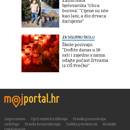
Zamirisala
bjelovarska 'Ulica
borova': ''Cijene su iste
kao lani, a dio drvaca
darujemo''
ZA SIGURNU ŠKOLU
Škole pozivaju:
''Dođite danas u 18
sati i zajedno s nama
odajte počast žrtvama
iz OŠ Prečko''
Impressum
Opći uvjeti korištenja
Pravila prenošenja
sadržaja
Pravila komentiranja
Zaštita privatnosti
Kontakt
Oglašavanje