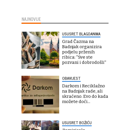
NAJNOVIJE
USUSRET BLAGDANIMA
Grad Čazma na
Badnjak organizira
podjelu prženih
ribica: ''Sve ste
pozvani i dobrodošli''
OBAVIJEST
Darkom i Reciklažno
na Badnjak rade, ali
skraćeno. Evo do kada
možete doći...
USUSRET BOŽIĆU