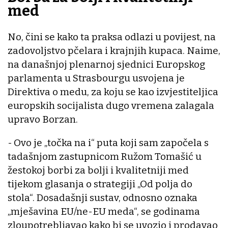
med
No, čini se kako ta praksa odlazi u povijest, na
zadovoljstvo pčelara i krajnjih kupaca. Naime,
na današnjoj plenarnoj sjednici Europskog
parlamenta u Strasbourgu usvojena je
Direktiva o medu, za koju se kao izvjestiteljica
europskih socijalista dugo vremena zalagala
upravo Borzan.
-
Ovo je „točka na i“ puta koji sam započela s
tadašnjom zastupnicom Ružom Tomašić u
žestokoj borbi za bolji i kvalitetniji med
tijekom glasanja o strategiji „Od polja do
stola“. Dosadašnji sustav, odnosno oznaka
„mješavina EU/ne-EU meda“, se godinama
zloupotrebljavao kako bi se uvozio i prodavao