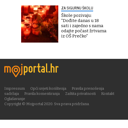
ZA SIGURNU ŠKOLU
Škole pozivaju:
''Dođite danas u 18
sati i zajedno s nama
odajte počast žrtvama
iz OŠ Prečko''
Impressum
Opći uvjeti korištenja
Pravila prenošenja
sadržaja
Pravila komentiranja
Zaštita privatnosti
Kontakt
Oglašavanje
Copyright © Mojportal 2020. Sva prava pridržana.