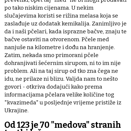
po tako niskim cijenama. U nekim
slučajevima koristi se rižina melasa koja se
zaslađuje uz dodatak kemikalija. Zanimljivo je
da i naši pčelari, kada isprazne bačve, znaju te
bačve ostaviti na otvorenom. Pčele med
nanjuše na kilometre i dođu na hranjenje.
Zatim, nekada smo primorani pčele
dohranjivati šećernim sirupom, ni to im nije
problem. Ali na taj sirup od tko zna čega ne
idu, ne prilaze ni blizu. Valjda nam to nešto
govori - otkriva dodajući kako prema
informacijama pčelara velike količine tog
"kvazimeda" u posljednje vrijeme pristiže iz
Ukrajine.
Od 123 je 70 "medova" stranih