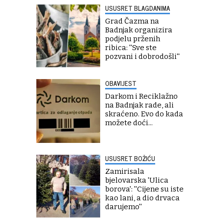
USUSRET BLAGDANIMA
Grad Čazma na
Badnjak organizira
podjelu prženih
ribica: ''Sve ste
pozvani i dobrodošli''
OBAVIJEST
Darkom i Reciklažno
na Badnjak rade, ali
skraćeno. Evo do kada
možete doći...
USUSRET BOŽIĆU
Zamirisala
bjelovarska 'Ulica
borova': ''Cijene su iste
kao lani, a dio drvaca
darujemo''