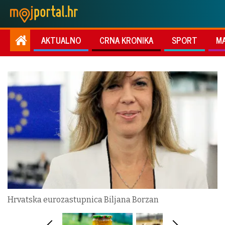
AKTUALNO
CRNA KRONIKA
SPORT
M
Hrvatska eurozastupnica Biljana Borzan