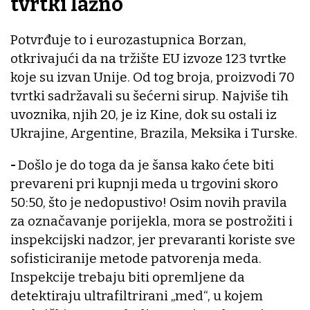
tvrtki lažno
Potvrđuje to i eurozastupnica Borzan,
otkrivajući da na tržište EU izvoze 123 tvrtke
koje su izvan Unije. Od tog broja, proizvodi 70
tvrtki sadržavali su šećerni sirup. Najviše tih
uvoznika, njih 20, je iz Kine, dok su ostali iz
Ukrajine, Argentine, Brazila, Meksika i Turske.
-
Došlo je do toga da je šansa kako ćete biti
prevareni pri kupnji meda u trgovini skoro
50:50, što je nedopustivo! Osim novih pravila
za označavanje porijekla, mora se postrožiti i
inspekcijski nadzor, jer prevaranti koriste sve
sofisticiranije metode patvorenja meda.
Inspekcije trebaju biti opremljene da
detektiraju ultrafiltrirani „med“, u kojem