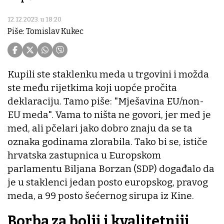
12.12.2023. u 18:20
Piše: Tomislav Kukec
Kupili ste staklenku meda u trgovini i možda
ste među rijetkima koji uopće pročita
deklaraciju. Tamo piše: "Mješavina EU/non-
EU meda". Vama to ništa ne govori, jer med je
med, ali pčelari jako dobro znaju da se ta
oznaka godinama zlorabila. Tako bi se, ističe
hrvatska zastupnica u Europskom
parlamentu Biljana Borzan (SDP) događalo da
je u staklenci jedan posto europskog, pravog
meda, a 99 posto šećernog sirupa iz Kine.
Borba za bolji i kvalitetniji