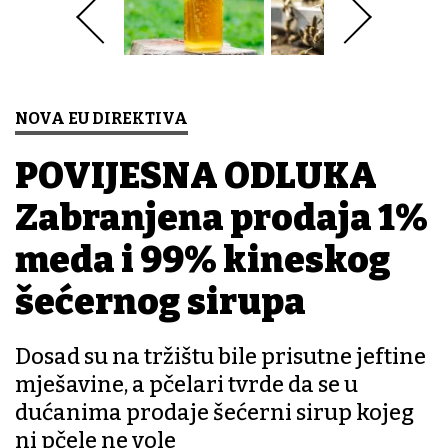
NOVA EU DIREKTIVA
POVIJESNA ODLUKA
Zabranjena prodaja 1%
meda i 99% kineskog
šećernog sirupa
Dosad su na tržištu bile prisutne jeftine
mješavine, a pčelari tvrde da se u
dućanima prodaje šećerni sirup kojeg
ni pčele ne vole