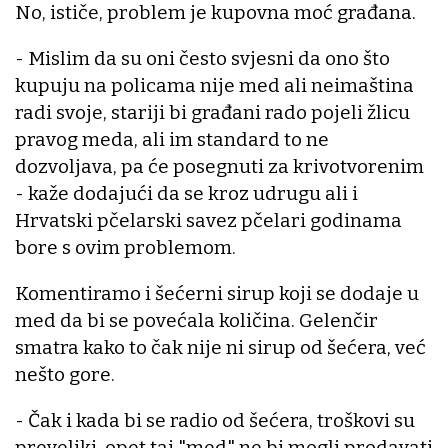
No, ističe, problem je kupovna moć građana.
- Mislim da su oni često svjesni da ono što
kupuju na policama nije med ali neimaština
radi svoje, stariji bi građani rado pojeli žlicu
pravog meda, ali im standard to ne
dozvoljava, pa će posegnuti za krivotvorenim
- kaže dodajući da se kroz udrugu ali i
Hrvatski pčelarski savez pčelari godinama
bore s ovim problemom.
Komentiramo i šećerni sirup koji se dodaje u
med da bi se povećala količina. Gelenčir
smatra kako to čak nije ni sirup od šećera, već
nešto gore.
- Čak i kada bi se radio od šećera, troškovi su
preveliki, opet taj "med" ne bi mogli prodavati