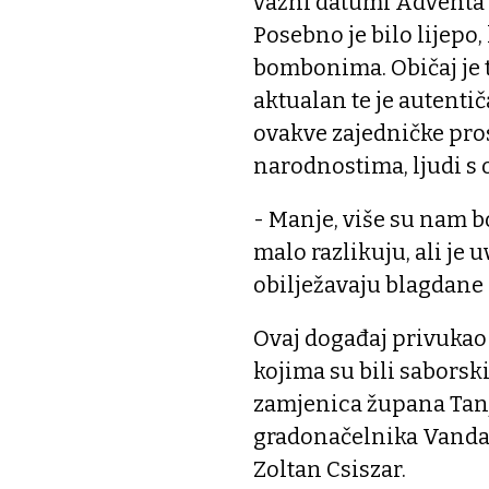
važni datumi Adventa p
Posebno je bilo lijepo,
bombonima. Običaj je to
aktualan te je autentič
ovakve zajedničke pro
narodnostima, ljudi s 
- Manje, više su nam b
malo razlikuju, ali je u
obilježavaju blagdane 
Ovaj događaj privukao 
kojima su bili saborsk
zamjenica župana Tanj
gradonačelnika Vanda 
Zoltan Csiszar.