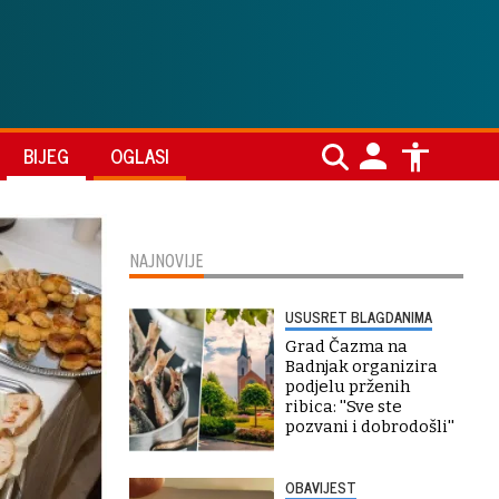
BIJEG
OGLASI
NAJNOVIJE
USUSRET BLAGDANIMA
Grad Čazma na
Badnjak organizira
podjelu prženih
ribica: ''Sve ste
pozvani i dobrodošli''
OBAVIJEST