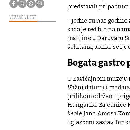
predstavili pripadnic
VEZANE VIJESTI
- Jedne su nas godine z
sada je red bio na na
manjine u Daruvaru Snj
šokirana, koliko se lju
Bogata gastro
U Zavičajnom muzeju D
Važni datumi i mađarski
prilikom održan i pri
Hungarike Zajednice 
škole Jana Amosa Kome
i glazbeni sastav Tenk