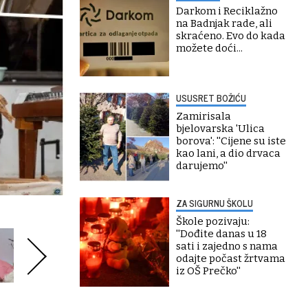
Darkom i Reciklažno
na Badnjak rade, ali
skraćeno. Evo do kada
možete doći...
USUSRET BOŽIĆU
Zamirisala
bjelovarska 'Ulica
borova': ''Cijene su iste
kao lani, a dio drvaca
darujemo''
ZA SIGURNU ŠKOLU
Škole pozivaju:
''Dođite danas u 18
sati i zajedno s nama
odajte počast žrtvama
iz OŠ Prečko''