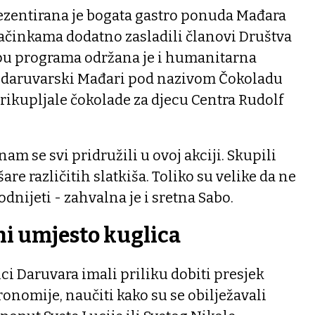
ezentirana je bogata gastro ponuda Mađara
lačinkama dodatno zasladili članovi Društva
pu programa održana je i humanitarna
li daruvarski Mađari pod nazivom Čokoladu
 prikupljale čokolade za djecu Centra Rudolf
nam se svi pridružili u ovoj akciji. Skupili
e različitih slatkiša. Toliko su velike da ne
dnijeti - zahvalna je i sretna Sabo.
i umjesto kuglica
ici Daruvara imali priliku dobiti presjek
tronomije, naučiti kako su se obilježavali