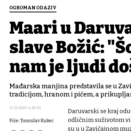
OGROMAN ODAZIV
Mađari u Daruv
slave Božić: "
nam je ljudi do
Mađarska manjina predstavila se u Za
tradicijom, hranom i pićem, a prikupljan
11.12.2023. u 18:00
Daruvarski se kraj od
odličnim suživotom viš
Piše: Tomislav Kukec
su u u Zavičajnom muz