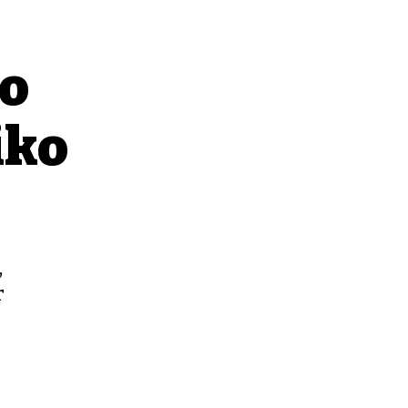
ko
iko
,
r