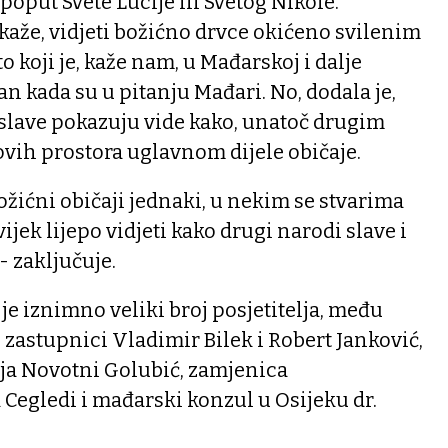
oput Svete Lucije ili Svetog Nikole.
 kaže, vidjeti božićno drvce okićeno svilenim
 koji je, kaže nam, u Mađarskoj i dalje
an kada su u pitanju Mađari. No, dodala je,
slave pokazuju vide kako, unatoč drugim
ovih prostora uglavnom dijele običaje.
ožićni običaji jednaki, u nekim se stvarima
vijek lijepo vidjeti kako drugi narodi slave i
- zaključuje.
je iznimno veliki broj posjetitelja, među
i zastupnici Vladimir Bilek i Robert Janković,
a Novotni Golubić, zamjenica
Cegledi i mađarski konzul u Osijeku dr.