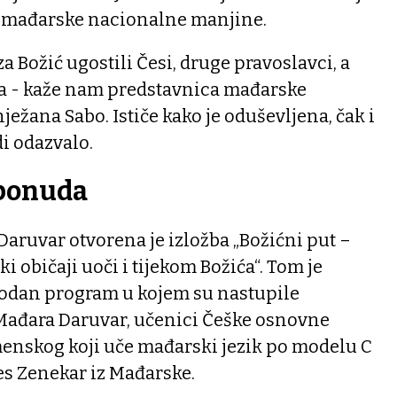
i mađarske nacionalne manjine.
a Božić ugostili Česi, druge pravoslavci, a
ma - kaže nam predstavnica mađarske
ežana Sabo. Ističe kako je oduševljena, čak i
di odazvalo.
 ponuda
aruvar otvorena je izložba „Božićni put –
 običaji uoči i tijekom Božića“. Tom je
godan program u kojem su nastupile
Mađara Daruvar, učenici Češke osnovne
nskog koji uče mađarski jezik po modelu C
es Zenekar iz Mađarske.