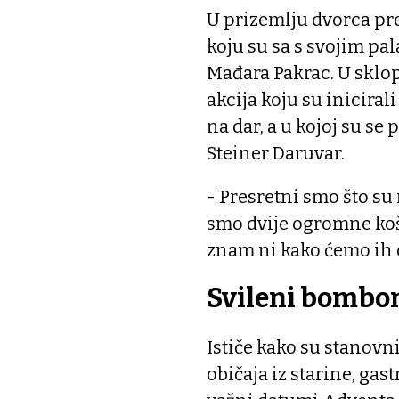
U prizemlju dvorca pr
koju su sa s svojim pa
Mađara Pakrac. U sklo
akcija koju su inicira
na dar, a u kojoj su se
Steiner Daruvar.
- Presretni smo što su 
smo dvije ogromne košar
znam ni kako ćemo ih o
Svileni bombon
Ističe kako su stanovn
običaja iz starine, gas