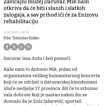
Zavičajni muzej Daruvar, Mik nam
otkriva da će biti i slanih i slatkih
zalogaja, a sav prihod ići će za Enizovu
rehabilitaciju
11.12.2023. u 18:58
Piše: Tomislav Kukec
Daruvar ima dušu i želi pomoći.
Kaže nam to Antonio Mik, jedan od
organizatora velikog humanitarnog koncerta
koji će se održati u daruvarskoj kinodvorani
iduće nedjelje 17. prosinca. Bit će to vrhunac
vala dobrote koji je nastao nakon što se
doznalo da je Eniz Jašarević, sportaš,