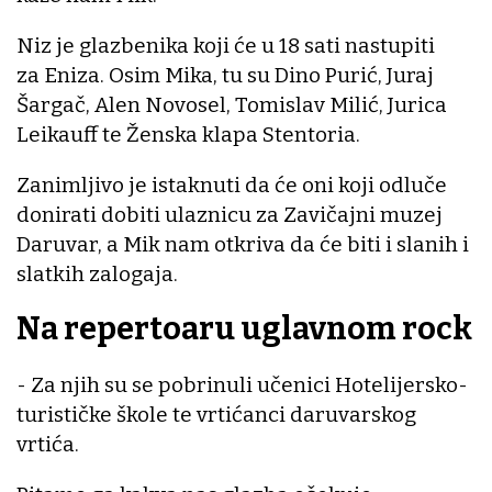
Niz je glazbenika koji će u 18 sati nastupiti
za Eniza. Osim Mika, tu su Dino Purić, Juraj
Šargač, Alen Novosel, Tomislav Milić, Jurica
Leikauff te Ženska klapa Stentoria.
Zanimljivo je istaknuti da će oni koji odluče
donirati dobiti ulaznicu za Zavičajni muzej
Daruvar, a Mik nam otkriva da će biti i slanih i
slatkih zalogaja.
Na repertoaru uglavnom rock
- Za njih su se pobrinuli učenici Hotelijersko-
turističke škole te vrtićanci daruvarskog
vrtića.