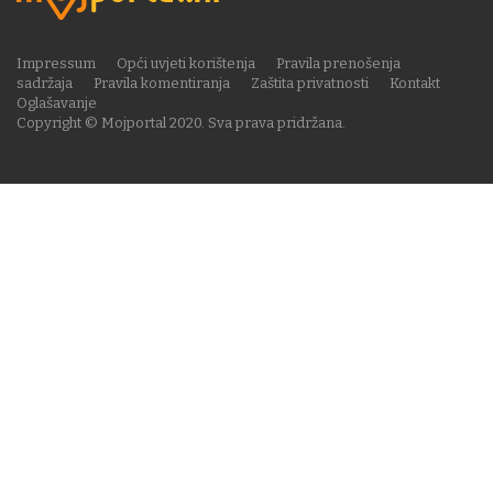
Impressum
Opći uvjeti korištenja
Pravila prenošenja
sadržaja
Pravila komentiranja
Zaštita privatnosti
Kontakt
Oglašavanje
Copyright © Mojportal 2020. Sva prava pridržana.