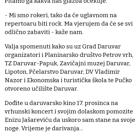
Pitamo ga kakva nas glazba očekuje.
- Mi smo rokeri, tako da će uglavnom na
repertoaru biti rock. Ma vjerujem da će se svi
odlično zabaviti - kaže nam.
Valja spomenuti kako su uz Grad Daruvar
organizatori i Planinarsko društvo Petrov vrh,
TZ Daruvar-Papuk, Zavičajni muzej Daruvar,
Lipoton, Pčelarstvo Daruvar, DV Vladimir
Nazor i Ekonomska i turistička škola te Pučko
otvoreno učilište Daruvar.
Dođite u daruvarsko kino 17. prosinca na
vrhunski koncert i svojim dolaskom pomozite
Enizu Jašareviću da uskoro sam stane na svoje
noge. Vrijeme je darivanja...