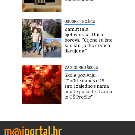
USUSRET BOŽIĆU
Zamirisala
bjelovarska 'Ulica
borova': ''Cijene su iste
kao lani, a dio drvaca
darujemo''
ZA SIGURNU ŠKOLU
Škole pozivaju:
''Dođite danas u 18
sati i zajedno s nama
odajte počast žrtvama
iz OŠ Prečko''