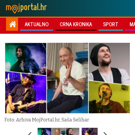
AKTUALNO
CRNA KRONIKA
SPORT
M
Foto: Arhiva MojPortal.hr, Saša Selihar