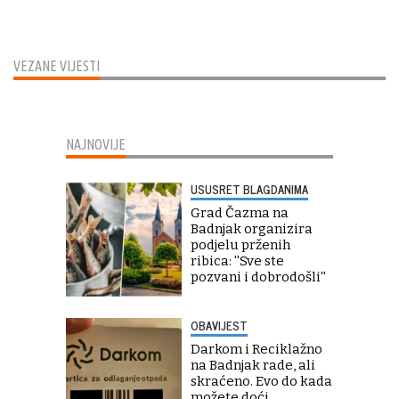
VEZANE VIJESTI
NAJNOVIJE
USUSRET BLAGDANIMA
Grad Čazma na
Badnjak organizira
podjelu prženih
ribica: ''Sve ste
pozvani i dobrodošli''
OBAVIJEST
Darkom i Reciklažno
na Badnjak rade, ali
skraćeno. Evo do kada
možete doći...