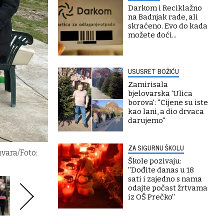
Darkom i Reciklažno
na Badnjak rade, ali
skraćeno. Evo do kada
možete doći...
USUSRET BOŽIĆU
Zamirisala
bjelovarska 'Ulica
borova': ''Cijene su iste
kao lani, a dio drvaca
darujemo''
ZA SIGURNU ŠKOLU
vara/Foto:
Škole pozivaju:
''Dođite danas u 18
sati i zajedno s nama
odajte počast žrtvama
iz OŠ Prečko''