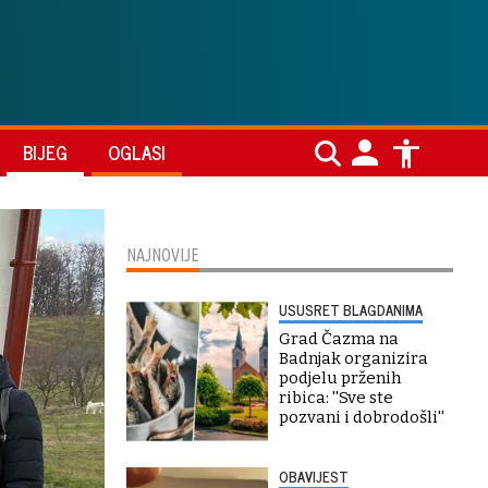
BIJEG
OGLASI
NAJNOVIJE
USUSRET BLAGDANIMA
Grad Čazma na
Badnjak organizira
podjelu prženih
ribica: ''Sve ste
pozvani i dobrodošli''
OBAVIJEST