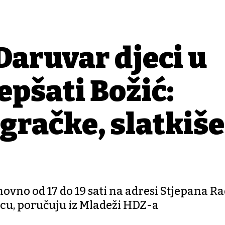
aruvar djeci u
jepšati Božić:
gračke, slatkiše
 ponovno od 17 do 19 sati na adresi Stjepana Ra
ecu, poručuju iz Mladeži HDZ-a