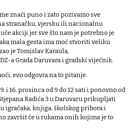
me znači puno i zato pozivamo sve
a stranačku, vjersku ili nacionalnu
uče akciji jer sve što nam je potrebno je
vaka mala gesta ima moć stvoriti veliku
azao je Tomislav Karaula,
Z-a Grada Daruvara i gradski vijećnik.
oći, evo odgovra na to pitanje.
. i 16. prosinca od 9 do 12 sati i ponovno od
 Stjepana Radića 3 u Daruvaru prikupljati
u igračaka, knjiga, školskog pribora i
no završit će u rukama onih kojima je to