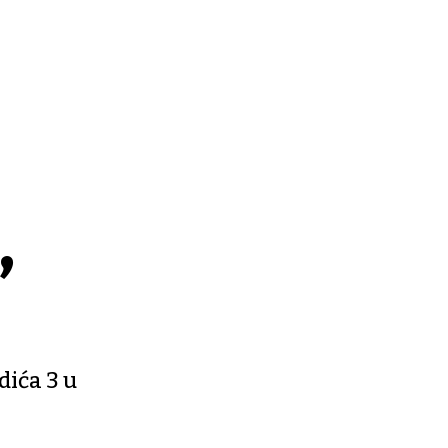
,
dića 3 u