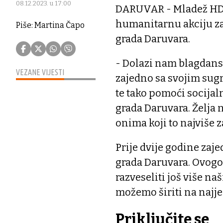
08.12.2023. u 17:00
DARUVAR - Mladež HDZ
humanitarnu akciju za
Piše: Martina Čapo
grada Daruvara.
- Dolazi nam blagdans
VEZANE VIJESTI
zajedno sa svojim sug
te tako pomoći socija
grada Daruvara. Želja n
onima koji to najviše z
Prije dvije godine zaj
grada Daruvara. Ovog
razveseliti još više na
možemo širiti na najj
Priključite se