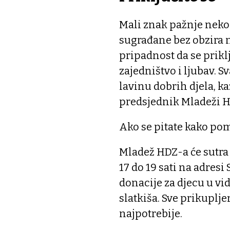
Mali znak pažnje neko
sugrađane bez obzira n
pripadnost da se priklj
zajedništvo i ljubav. S
lavinu dobrih djela, k
predsjednik Mladeži HD
Ako se pitate kako pom
Mladež HDZ-a će sutra 9
17 do 19 sati na adresi
donacije za djecu u vid
slatkiša. Sve prikuplje
najpotrebije.