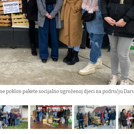
ine poklon pakete socijalno ugroženoj djeci na području Daru