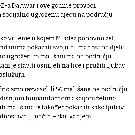
-a Daruvar i ove godine provodi
 socijalno ugroženu djecu na području
ko vrijeme u kojem Mladež ponovno želi
rađanima pokazati svoju humanost na djelu
lno ugroženim mališanima na području
am je staviti osmijeh na lice i pružiti ljubav
aslužuju.
edno smo razveselili 56 mališana na području
odišnjom humanitarnom akcijom želimo
ših mališana te također pokazati kako ljubav
ednostavniji način – darivanjem.