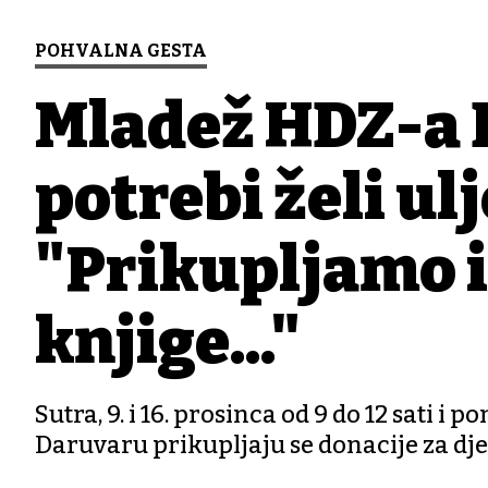
POHVALNA GESTA
Mladež HDZ-a D
potrebi želi ul
"Prikupljamo i
knjige..."
Sutra, 9. i 16. prosinca od 9 do 12 sati i
Daruvaru prikupljaju se donacije za dj