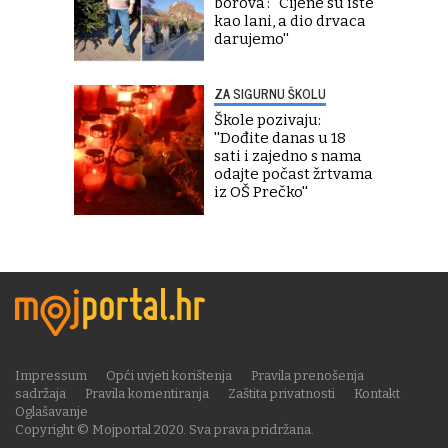
borova': ''Cijene su iste
kao lani, a dio drvaca
darujemo''
ZA SIGURNU ŠKOLU
Škole pozivaju:
''Dođite danas u 18
sati i zajedno s nama
odajte počast žrtvama
iz OŠ Prečko''
Impressum
Opći uvjeti korištenja
Pravila prenošenja
sadržaja
Pravila komentiranja
Zaštita privatnosti
Kontakt
Oglašavanje
Copyright © Mojportal 2020. Sva prava pridržana.