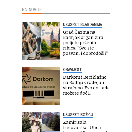
NAJNOVIJE
USUSRET BLAGDANIMA
Grad Čazma na
Badnjak organizira
podjelu prženih
ribica: ''Sve ste
pozvani i dobrodošli''
OBAVIJEST
Darkom i Reciklažno
na Badnjak rade, ali
skraćeno. Evo do kada
možete doći...
USUSRET BOŽIĆU
Zamirisala
bjelovarska 'Ulica