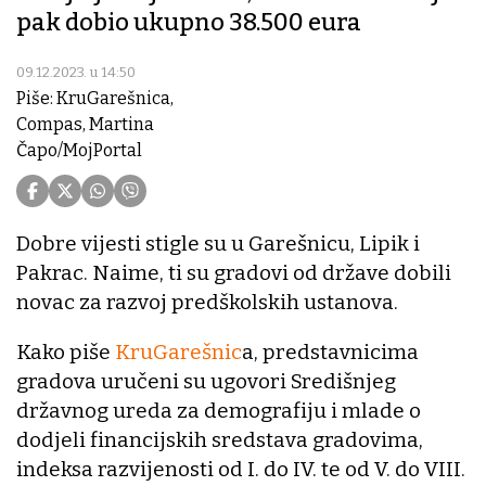
pak dobio ukupno 38.500 eura
09.12.2023. u 14:50
Piše: KruGarešnica,
Compas, Martina
Čapo/MojPortal
Dobre vijesti stigle su u Garešnicu, Lipik i
Pakrac. Naime, ti su gradovi od države dobili
novac za razvoj predškolskih ustanova.
Kako piše
KruGarešnic
a, predstavnicima
gradova uručeni su ugovori Središnjeg
državnog ureda za demografiju i mlade o
dodjeli financijskih sredstava gradovima,
indeksa razvijenosti od I. do IV. te od V. do VIII.