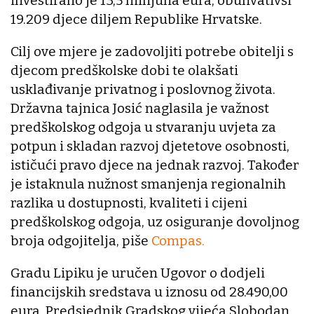
investirano je 13,5 milijuna eura, obuhvativši
19.209 djece diljem Republike Hrvatske.
Cilj ove mjere je zadovoljiti potrebe obitelji s
djecom predškolske dobi te olakšati
usklađivanje privatnog i poslovnog života.
Državna tajnica Josić naglasila je važnost
predškolskog odgoja u stvaranju uvjeta za
potpun i skladan razvoj djetetove osobnosti,
ističući pravo djece na jednak razvoj. Također
je istaknula nužnost smanjenja regionalnih
razlika u dostupnosti, kvaliteti i cijeni
predškolskog odgoja, uz osiguranje dovoljnog
broja odgojitelja, piše
Compas.
Gradu Lipiku je uručen Ugovor o dodjeli
financijskih sredstava u iznosu od 28.490,00
eura. Predsjednik Gradskog vijeća Slobodan