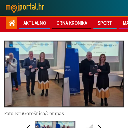
AKTUALNO
CRNA KRONIKA
SPORT
M
Foto: KruGarešnica/Compas