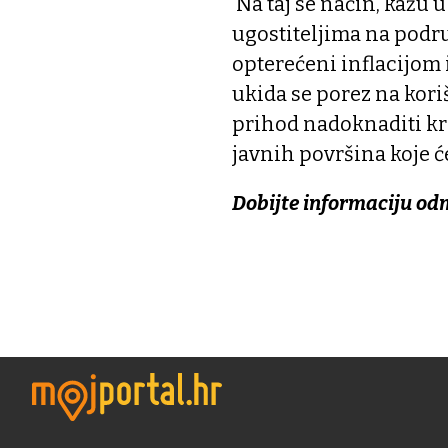
Na taj se način, kažu u
ugostiteljima na podr
opterećeni inflacijom 
ukida se porez na koriš
prihod nadoknaditi kr
javnih površina koje 
Dobijte informaciju od