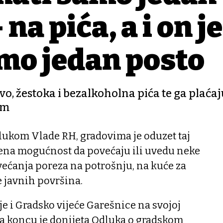
na pića, a i on je
mo jedan posto
o, žestoka i bezalkoholna pića te ga plaćaju
om
lukom Vlade RH, gradovima je oduzet taj
ljena mogućnost da povećaju ili uvedu neke
ećanja poreza na potrošnju, na kuće za
e javnih površina.
 je i Gradsko vijeće Garešnice na svojoj
Na koncu je donijeta Odluka o gradskom