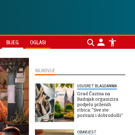
BIJEG
OGLASI
NAJNOVIJE
USUSRET BLAGDANIMA
Grad Čazma na
Badnjak organizira
podjelu prženih
ribica: ''Sve ste
pozvani i dobrodošli''
OBAVIJEST