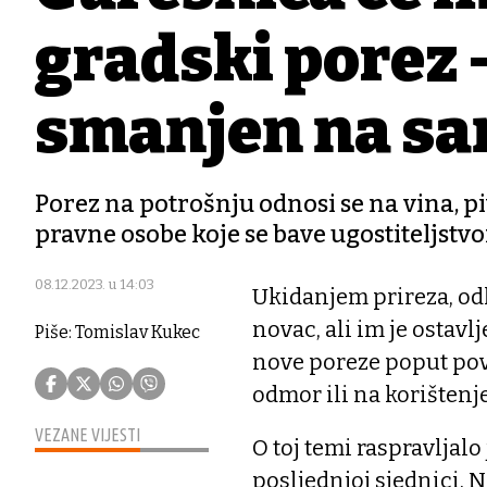
gradski porez - 
smanjen na sa
Porez na potrošnju odnosi se na vina, piv
pravne osobe koje se bave ugostiteljstv
08.12.2023. u 14:03
Ukidanjem prireza, od
novac, ali im je ostav
Piše: Tomislav Kukec
nove poreze poput pov
odmor ili na korištenj
VEZANE VIJESTI
O toj temi raspravljalo
posljednjoj sjednici. 