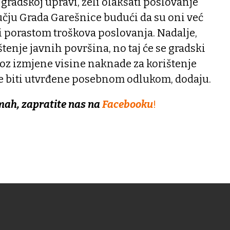
 gradskoj upravi, želi olakšati poslovanje
učju Grada Garešnice budući da su oni već
i porastom troškova poslovanja. Nadalje,
tenje javnih površina, no taj će se gradski
oz izmjene visine naknade za korištenje
će biti utvrđene posebnom odlukom, dodaju.
mah, zapratite nas na
Facebooku
!