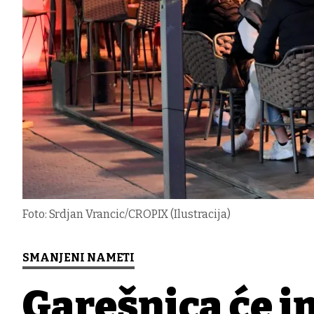
Foto: Srdjan Vrancic/CROPIX (Ilustracija)
SMANJENI NAMETI
Garešnica će i