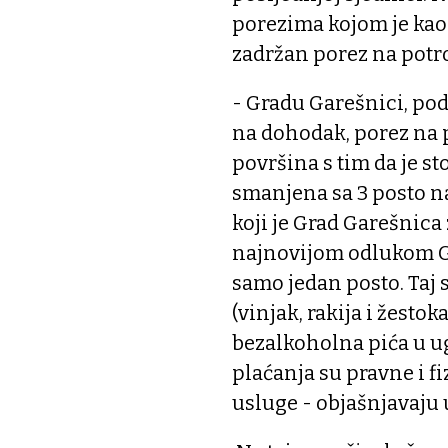
porezima kojom je kao
zadržan porez na potroš
- Gradu Garešnici, pod
na dohodak, porez na p
površina s tim da je s
smanjena sa 3 posto na 
koji je Grad Garešnica 
najnovijom odlukom Gr
samo jedan posto. Taj 
(vinjak, rakija i žestok
bezalkoholna pića u ug
plaćanja su pravne i fi
usluge - objašnjavaju 