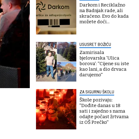
Darkom i Reciklažno
na Badnjak rade, ali
skraćeno. Evo do kada
možete doći...
USUSRET BOŽIĆU
Zamirisala
bjelovarska 'Ulica
borova': ''Cijene su iste
kao lani, a dio drvaca
darujemo''
ZA SIGURNU ŠKOLU
Škole pozivaju:
''Dođite danas u 18
sati i zajedno s nama
odajte počast žrtvama
iz OŠ Prečko''