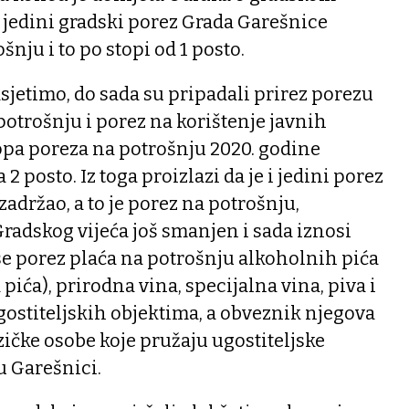
 jedini gradski porez Grada Garešnice
nju i to po stopi od 1 posto.
sjetimo, do sada su pripadali prirez porezu
otrošnju i porez na korištenje javnih
topa poreza na potrošnju 2020. godine
2 posto. Iz toga proizlazi da je i jedini porez
zadržao, a to je porez na potrošnju,
adskog vijeća još smanjen i sada iznosi
se porez plaća na potrošnju alkoholnih pića
a pića), prirodna vina, specijalna vina, piva i
ostiteljskih objektima, a obveznik njegova
zičke osobe koje pružaju ugostiteljske
u Garešnici.