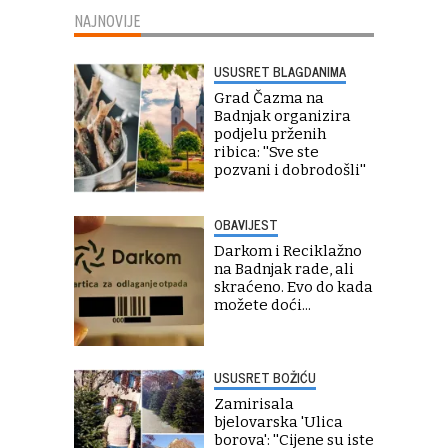
NAJNOVIJE
USUSRET BLAGDANIMA
Grad Čazma na
Badnjak organizira
podjelu prženih
ribica: ''Sve ste
pozvani i dobrodošli''
OBAVIJEST
Darkom i Reciklažno
na Badnjak rade, ali
skraćeno. Evo do kada
možete doći...
USUSRET BOŽIĆU
Zamirisala
bjelovarska 'Ulica
borova': ''Cijene su iste