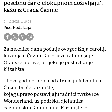
posebnu čar cjelokupnom doživljaju",
kažu iz Grada Čazme
04.12.2023. u 16:03
Piše: Redakcija
Za nekoliko dana počinje ovogodišnja čaroliji
klizanja u Čazmi. Kako kažu iz tamošnje
Gradske uprave, u tijeku je postavljanje
klizališta.
- I ove godine, jedna od atrakcija Adventa u
Čazmi bit će klizalište,
kojeg upravo postavljaju radnici tvrtke Ice
Wonderland, uz podršku djelatnika
čazmanskih Komunalija. Klizalište je