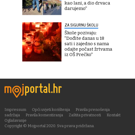
kao lani, a dio drvaca
darujemo''
ZA SIGURNU ŠKOLU
Škole pozivaju:
''Dođite danas u 18
sati i zajedno s nama
odajte počast žrtvama
iz OŠ Prečko''
Impressum
Opći uvjeti korištenja
Pravila prenošenja
sadržaja
Pravila komentiranja
Zaštita privatnosti
Kontakt
Oglašavanje
Copyright © Mojportal 2020. Sva prava pridržana.