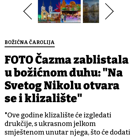
BOŽIĆNA ČAROLIJA
FOTO Čazma zablistala
u božićnom duhu: "Na
Svetog Nikolu otvara
se i klizalište"
"Ove godine klizalište će izgledati
drukčije, s ukrasnom jelkom
smještenom unutar njega, što će dodati