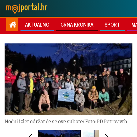
AKTUALNO
CRNA KRONIKA
SPORT
M
Noćni izlet održat će se ove subote/ Foto: PD Petrov vrh