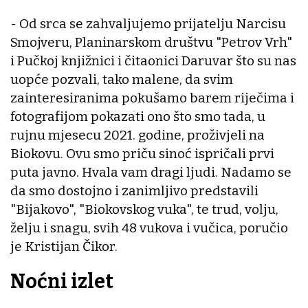
- Od srca se zahvaljujemo prijatelju Narcisu
Smojveru, Planinarskom društvu "Petrov Vrh"
i Pučkoj knjižnici i čitaonici Daruvar što su nas
uopće pozvali, tako malene, da svim
zainteresiranima pokušamo barem riječima i
fotografijom pokazati ono što smo tada, u
rujnu mjesecu 2021. godine, proživjeli na
Biokovu. Ovu smo priču sinoć ispričali prvi
puta javno. Hvala vam dragi ljudi. Nadamo se
da smo dostojno i zanimljivo predstavili
"Bijakovo", "Biokovskog vuka", te trud, volju,
želju i snagu, svih 48 vukova i vučica, poručio
je Kristijan Čikor.
Noćni izlet