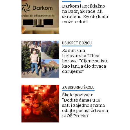
Darkom i Reciklažno
na Badnjak rade, ali
skraćeno. Evo do kada
možete doći...
USUSRET BOŽIĆU
Zamirisala
bjelovarska 'Ulica
borova': ''Cijene su iste
kao lani, a dio drvaca
darujemo''
ZA SIGURNU ŠKOLU
Škole pozivaju:
''Dođite danas u 18
sati i zajedno s nama
odajte počast žrtvama
iz OŠ Prečko''