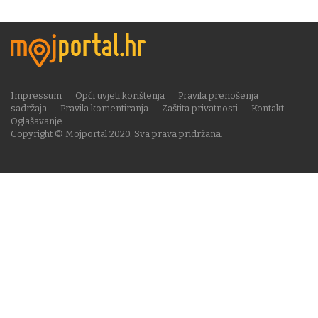
Impressum
Opći uvjeti korištenja
Pravila prenošenja
sadržaja
Pravila komentiranja
Zaštita privatnosti
Kontakt
Oglašavanje
Copyright © Mojportal 2020. Sva prava pridržana.