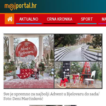
AKTUALNO
CRNA KRONIKA
SPORT
M
Sve je spremno za najbolji Advent u Bjelovaru do sada/
Foto: Deni Marčinković