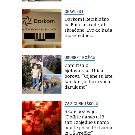
OBAVIJEST
Darkom i Reciklažno
na Badnjak rade, ali
skraćeno. Evo do kada
možete doći...
USUSRET BOŽIĆU
Zamirisala
bjelovarska 'Ulica
borova': ''Cijene su iste
kao lani, a dio drvaca
darujemo''
ZA SIGURNU ŠKOLU
Škole pozivaju:
''Dođite danas u 18
sati i zajedno s nama
odajte počast žrtvama
iz OŠ Prečko''