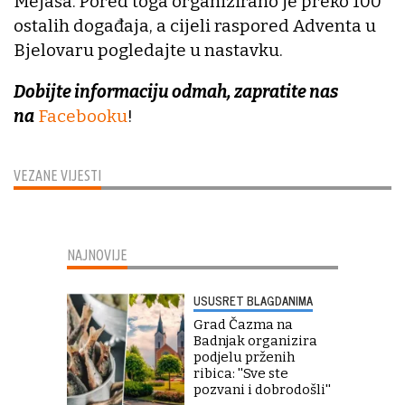
Mejaša. Pored toga organizirano je preko 100
ostalih događaja, a cijeli raspored Adventa u
Bjelovaru pogledajte u nastavku.
Dobijte informaciju odmah, zapratite nas
na
Facebooku
!
VEZANE VIJESTI
NAJNOVIJE
USUSRET BLAGDANIMA
Grad Čazma na
Badnjak organizira
podjelu prženih
ribica: ''Sve ste
pozvani i dobrodošli''