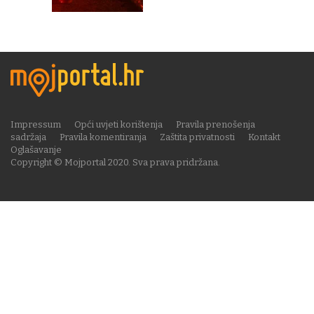
Impressum
Opći uvjeti korištenja
Pravila prenošenja
sadržaja
Pravila komentiranja
Zaštita privatnosti
Kontakt
Oglašavanje
Copyright © Mojportal 2020. Sva prava pridržana.