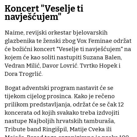
Koncert "Veselje ti
navješćujem"
Naime, revijski orkestar bjelovarskih
glazbenika te ženski zbog Vox Feminae održat
će božićni koncert "Veselje ti navješćujem" na
kojem će kao soliti nastupiti Suzana Balen,
Vedran Milić, Davor Lovrić. Tvrtko Hopek i
Dora Trogrlić.
Bogat adventski program nastavit će se
tijekom cijelog prosinca. Kako je rečeno
prilikom predstavljanja, održat će se čak 12
koncerata od kojih svakako treba izdvojiti
nastupe Najboljih hrvatskih tamburaša,
Tribute band Ringišpil, Matije Cveka ili