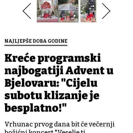
NAJLJEPŠE DOBA GODINE
Kreće programski
najbogatiji Advent u
Bjelovaru: "Cijelu
subotu klizanje je
besplatno!"
Vrhunac prvog dana bit će večernji
božićni koncert "Veselje ti