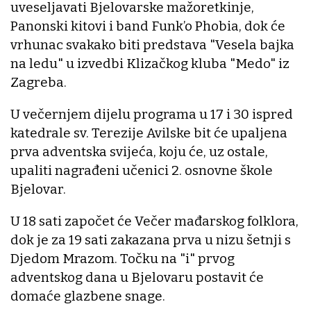
uveseljavati Bjelovarske mažoretkinje,
Panonski kitovi i band Funk’o Phobia, dok će
vrhunac svakako biti predstava "Vesela bajka
na ledu" u izvedbi Klizačkog kluba "Medo" iz
Zagreba.
U večernjem dijelu programa u 17 i 30 ispred
katedrale sv. Terezije Avilske bit će upaljena
prva adventska svijeća, koju će, uz ostale,
upaliti nagrađeni učenici 2. osnovne škole
Bjelovar.
U 18 sati započet će Večer mađarskog folklora,
dok je za 19 sati zakazana prva u nizu šetnji s
Djedom Mrazom. Točku na "i" prvog
adventskog dana u Bjelovaru postavit će
domaće glazbene snage.