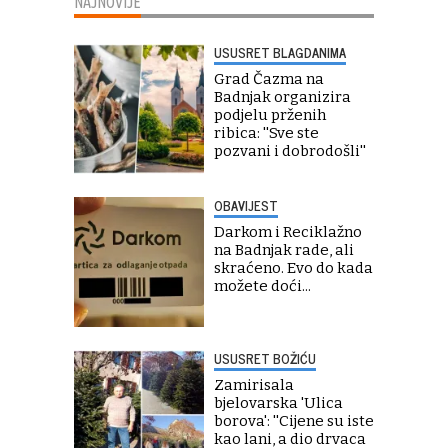
NAJNOVIJE
USUSRET BLAGDANIMA
Grad Čazma na
Badnjak organizira
podjelu prženih
ribica: ''Sve ste
pozvani i dobrodošli''
OBAVIJEST
Darkom i Reciklažno
na Badnjak rade, ali
skraćeno. Evo do kada
možete doći...
USUSRET BOŽIĆU
Zamirisala
bjelovarska 'Ulica
borova': ''Cijene su iste
kao lani, a dio drvaca