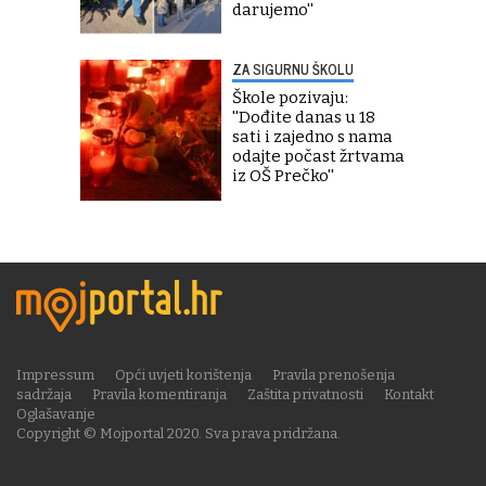
darujemo''
ZA SIGURNU ŠKOLU
Škole pozivaju:
''Dođite danas u 18
sati i zajedno s nama
odajte počast žrtvama
iz OŠ Prečko''
Impressum
Opći uvjeti korištenja
Pravila prenošenja
sadržaja
Pravila komentiranja
Zaštita privatnosti
Kontakt
Oglašavanje
Copyright © Mojportal 2020. Sva prava pridržana.