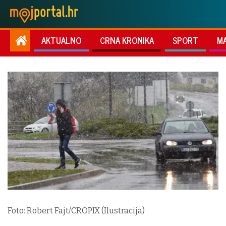
AKTUALNO
CRNA KRONIKA
SPORT
M
Foto: Robert Fajt/CROPIX (Ilustracija)