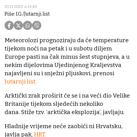
23.11.2023. u 13:43
Piše: I.G./Jutarnji list
Meteorolozi prognoziraju da će temperature
tijekom noći na petak i u subotu diljem
Europe pasti na čak minus šest stupnjeva, a u
nekim dijelovima Ujedinjenog Kraljevstva
najavljeni su i snježni pljuskovi, prenosi
Jutarnji list.
Arktički zrak proširit će se i na veći dio Velike
Britanije tijekom sljedećih nekoliko
dana. Stiže tzv. ‘arktička eksplozija‘, javljaju.
Hladnije vrijeme neće zaobići ni Hrvatsku,
javlja pak,
HRT.