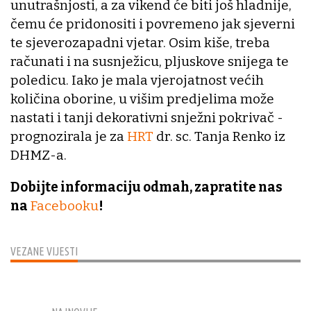
unutrašnjosti, a za vikend će biti još hladnije,
čemu će pridonositi i povremeno jak sjeverni
te sjeverozapadni vjetar. Osim kiše, treba
računati i na susnježicu, pljuskove snijega te
poledicu. Iako je mala vjerojatnost većih
količina oborine, u višim predjelima može
nastati i tanji dekorativni snježni pokrivač -
prognozirala je za
HRT
dr. sc. Tanja Renko iz
DHMZ-a.
Dobijte informaciju odmah, zapratite nas
na
Facebooku
!
VEZANE VIJESTI