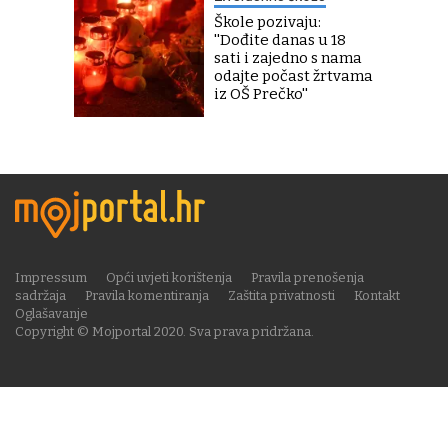
Škole pozivaju:
''Dođite danas u 18
sati i zajedno s nama
odajte počast žrtvama
iz OŠ Prečko''
Impressum
Opći uvjeti korištenja
Pravila prenošenja
sadržaja
Pravila komentiranja
Zaštita privatnosti
Kontakt
Oglašavanje
Copyright © Mojportal 2020. Sva prava pridržana.