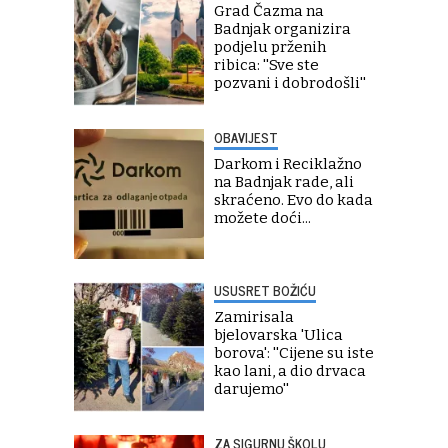
Grad Čazma na
Badnjak organizira
podjelu prženih
ribica: ''Sve ste
pozvani i dobrodošli''
OBAVIJEST
Darkom i Reciklažno
na Badnjak rade, ali
skraćeno. Evo do kada
možete doći...
USUSRET BOŽIĆU
Zamirisala
bjelovarska 'Ulica
borova': ''Cijene su iste
kao lani, a dio drvaca
darujemo''
ZA SIGURNU ŠKOLU