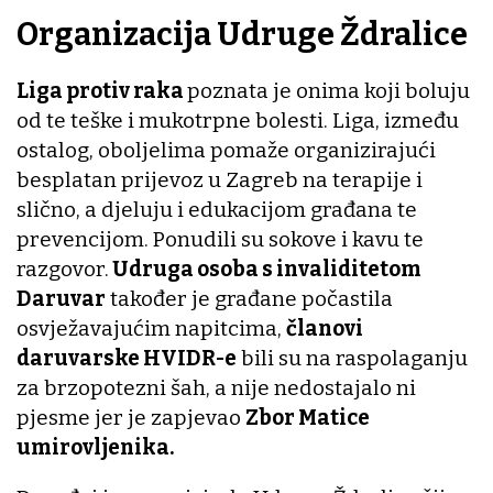
Organizacija Udruge Ždralice
Liga protiv raka
poznata je onima koji boluju
od te teške i mukotrpne bolesti. Liga, između
ostalog, oboljelima pomaže organizirajući
besplatan prijevoz u Zagreb na terapije i
slično, a djeluju i edukacijom građana te
prevencijom. Ponudili su sokove i kavu te
razgovor.
Udruga osoba s invaliditetom
Daruvar
također je građane počastila
osvježavajućim napitcima,
članovi
daruvarske HVIDR-e
bili su na raspolaganju
za brzopotezni šah, a nije nedostajalo ni
pjesme jer je zapjevao
Zbor Matice
umirovljenika.