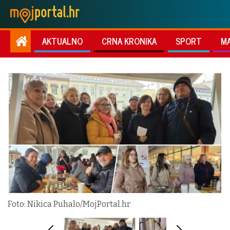
AKTUALNO
CRNA KRONIKA
SPORT
M
Foto: Nikica Puhalo/MojPortal.hr