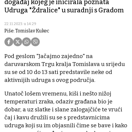
događaj kojeg je inicirala poznata
Udruga "Ždralice" u suradnji s Gradom
22.11.2023. u 14:29
Piše: Tomislav Kukec
Pod geslom "Jačajmo zajedno" na
daruvarskom Trgu kralja Tomislava u srijedu
su se od 10 do 13 sati predstavile neke od
aktivnijih udruga s ovog područja.
Unatoč lošem vremenu, kiši i nešto nižoj
temperaturi zraka, odaziv građana bio je
dobar, a uz slatke i slane zalogajčiće te vrući
čaj i kavu družili su se s predstavnicima
udruga koji su im objasnili čime se bave i kako