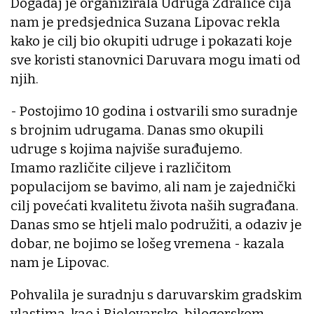
Događaj je organizirala Udruga Ždralice čija
nam je predsjednica Suzana Lipovac rekla
kako je cilj bio okupiti udruge i pokazati koje
sve koristi stanovnici Daruvara mogu imati od
njih.
- Postojimo 10 godina i ostvarili smo suradnje
s brojnim udrugama. Danas smo okupili
udruge s kojima najviše surađujemo.
Imamo različite ciljeve i različitom
populacijom se bavimo, ali nam je zajednički
cilj povećati kvalitetu života naših sugrađana.
Danas smo se htjeli malo podružiti, a odaziv je
dobar, ne bojimo se lošeg vremena - kazala
nam je Lipovac.
Pohvalila je suradnju s daruvarskim gradskim
vlastima, kao i Bjelovarsko-bilogorskom