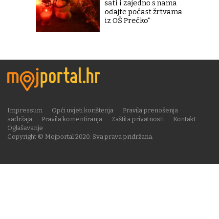
sati i zajedno s nama
odajte počast žrtvama
iz OŠ Prečko''
Impressum
Opći uvjeti korištenja
Pravila prenošenja
sadržaja
Pravila komentiranja
Zaštita privatnosti
Kontakt
Oglašavanje
Copyright © Mojportal 2020. Sva prava pridržana.